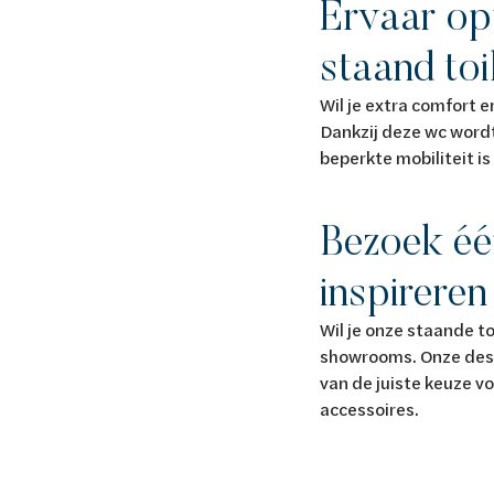
Ervaar op
staand toi
Wil je extra comfort e
Dankzij deze wc wordt
beperkte mobiliteit i
Bezoek éé
inspirere
Wil je onze staande t
showrooms. Onze desk
van de juiste keuze v
accessoires.