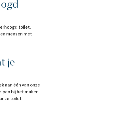
oogd
verhoogd toilet.
en en mensen met
t je
oek aan één van onze
lpen bij het maken
onze toilet