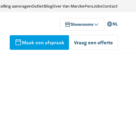
elling aanvragen
Outlet
Blog
Over Van Marcke
Pers
Jobs
Contact
NL
Showrooms
Maak een afspraak
Vraag een offerte