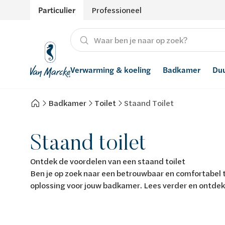
Particulier
Professioneel
Verwarming & koeling
Badkamer
Du
Badkamer
Toilet
Staand Toilet
Verwarming
Producten
Hernieuwbare energie
Waterontharders
Koeling
Badkamers met richtprijs
Ventilatie
Waterfilters
Staand toilet
Advies
Regenwaterrecuperatie
Ontdek de voordelen van een staand toilet
Ben je op zoek naar een betrouwbaar en comfortabel t
Inspiratie
Smart Home
oplossing voor jouw badkamer. Lees verder en ontdek
Stijlen