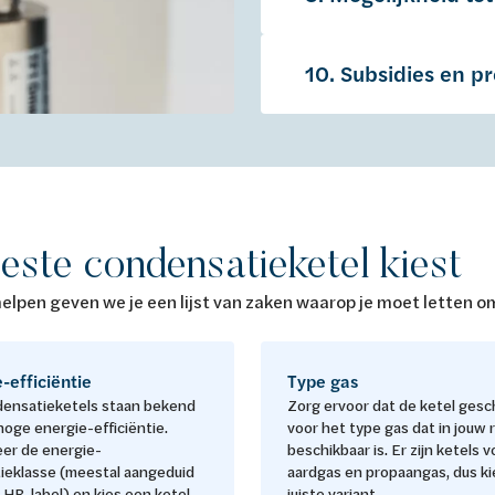
10. Subsidies en p
este condensatieketel kiest
elpen geven we je een lijst van zaken waarop je moet letten o
-efficiëntie
Type gas
ensatieketels staan bekend
Zorg ervoor dat de ketel gesch
oge energie-efficiëntie.
voor het type gas dat in jouw 
eer de energie-
beschikbaar is. Er zijn ketels v
tieklasse (meestal aangeduid
aardgas en propaangas, dus ki
HR-label) en kies een ketel
juiste variant.