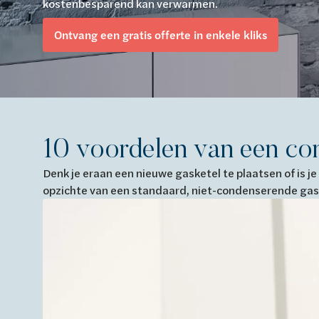
kostenbesparend kan verwarmen.
Van Marcke Lab
Ontvang een gratis offerte in enkele kliks
Ontdek verwarming & koeling
Ontdek de badkamer
Ontdek duurzaam wonen
Ontdek waterbehandeling
Alles over verwarming & koeling
Alles voor de badkamer
Alles over duurzaam wonen
Alles over waterbehandeling
10 voordelen van een co
Denk je eraan een nieuwe gasketel te plaatsen of is 
opzichte van een standaard, niet-condenserende gas