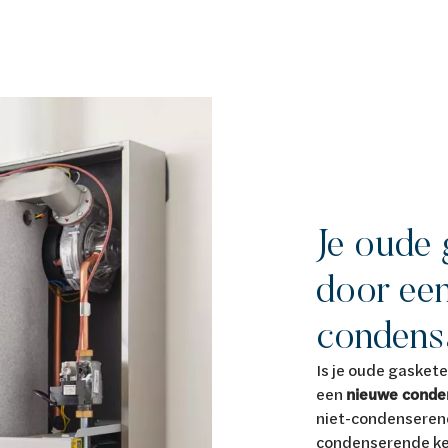
Je oude 
door ee
condens
Is je oude gasket
een
nieuwe conde
niet-condenserend
condenserende ket