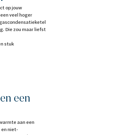
ct op jouw
 een veel hoger
en gascondensatieketel
. Die zou maar liefst
en stuk
 en een
 warmte aan een
en niet-