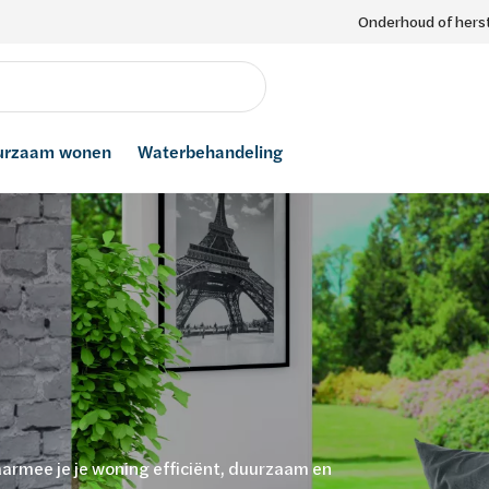
Onderhoud of herst
urzaam wonen
Waterbehandeling
rmee je je woning efficiënt, duurzaam en