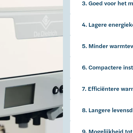
3. Goed voor het m
4. Lagere energiek
5. Minder warmtev
6. Compactere inst
7. Efficiëntere wa
8. Langere levens
9. Mogelijkheid t