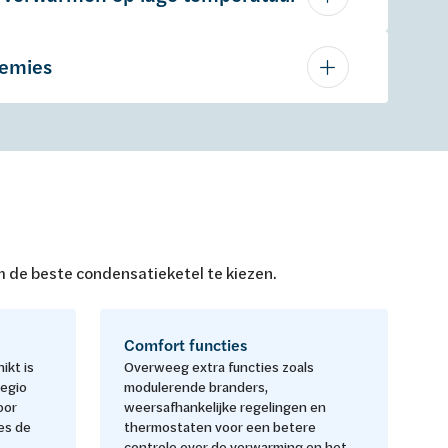
remies
m de beste condensatieketel te kiezen.
Comfort functies
ikt is
Overweeg extra functies zoals
regio
modulerende branders,
oor
weersafhankelijke regelingen en
es de
thermostaten voor een betere
controle over de verwarming en het