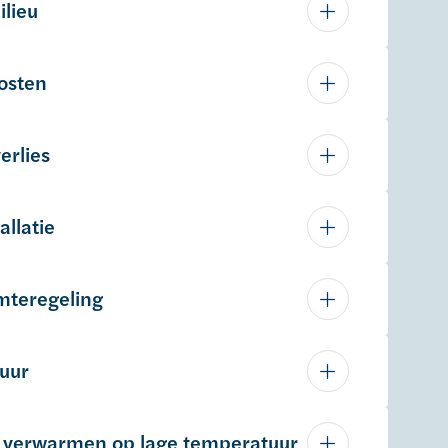
ilieu
osten
erlies
allatie
rmteregeling
duur
ot verwarmen op lage temperatuur