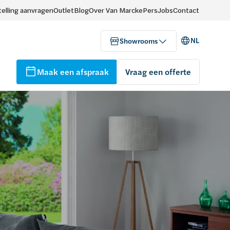
elling aanvragen
Outlet
Blog
Over Van Marcke
Pers
Jobs
Contact
NL
Showrooms
Maak een afspraak
Vraag een offerte