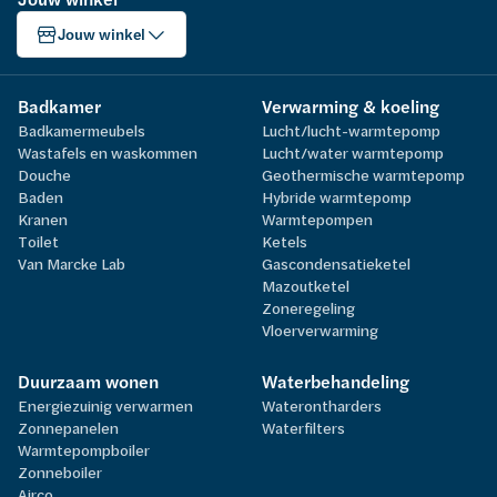
Jouw winkel
Badkamer
Verwarming & koeling
Badkamermeubels
Lucht/lucht-warmtepomp
Wastafels en waskommen
Lucht/water warmtepomp
Douche
Geothermische warmtepomp
Baden
Hybride warmtepomp
Kranen
Warmtepompen
Toilet
Ketels
Van Marcke Lab
Gascondensatieketel
Mazoutketel
Zoneregeling
Vloerverwarming
Duurzaam wonen
Waterbehandeling
Energiezuinig verwarmen
Waterontharders
Zonnepanelen
Waterfilters
Warmtepompboiler
Zonneboiler
Airco