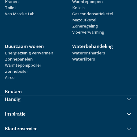
Kranen
Warmtepompen
Toilet
Ketels
Van Marcke Lab
Gascondensatieketel
Mazoutketel
Zoneregeling
Vloerverwarming
Duurzaam wonen
Waterbehandeling
Energiezuinig verwarmen
Waterontharders
Zonnepanelen
Waterfilters
Warmtepompboiler
Zonneboiler
Airco
Keuken
Handig
Inspiratie
Klantenservice