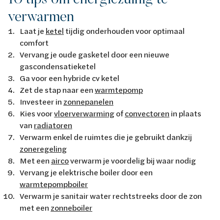
verwarmen
Laat je
ketel
tijdig
onderhouden
voor optimaal
comfort
Vervang je oude gasketel door een nieuwe
gascondensatieketel
Ga voor een
hybride cv ketel
Z
et d
e stap naar een
warmtepomp
Investeer in
zonnepanelen
Kies voor
vloerverwarming
of
convectoren
in plaats
van
radiatoren
Verwarm enkel de ruimtes die je gebruikt dankzij
zoneregeling
Met een
airco
verwarm je voordelig bij waar nodig
Vervang je elektrische boiler door een
warmtepompboiler
Verwarm je sanitair water rechtstreeks door de zon
met een
zonneboiler