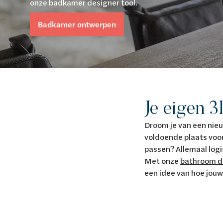
onze badkamer designer tool.
Van Marcke Lab
Badkamer ontwerpen
Ontdek verwarming & koeling
Ontdek de badkamer
Ontdek duurzaam wonen
Ontdek waterbehandeling
Alles over verwarming & koeling
Alles voor de badkamer
Alles over duurzaam wonen
Alles over waterbehandeling
Je eigen 
Droom je van een nieu
voldoende plaats voo
passen? Allemaal logis
Met onze
bathroom d
een idee van hoe jouw