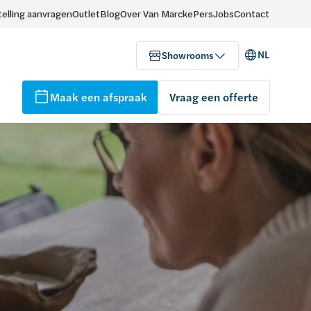
elling aanvragen
Outlet
Blog
Over Van Marcke
Pers
Jobs
Contact
NL
Showrooms
Maak een afspraak
Vraag een offerte