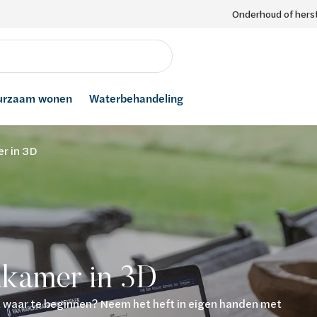
Onderhoud of herst
urzaam wonen
Waterbehandeling
r in 3D
dkamer in 3D
t waar te beginnen? Neem het heft in eigen handen met