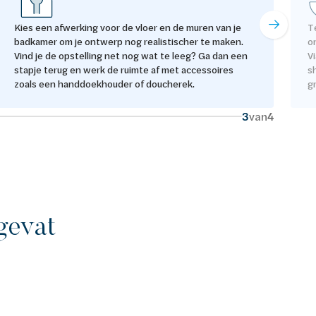
Kies een afwerking voor de vloer en de muren van je
T
badkamer om je ontwerp nog realistischer te maken.
o
Vind je de opstelling net nog wat te leeg? Ga dan een
V
stapje terug en werk de ruimte af met accessoires
s
zoals een handdoekhouder of doucherek.
g
3
van
4
gevat