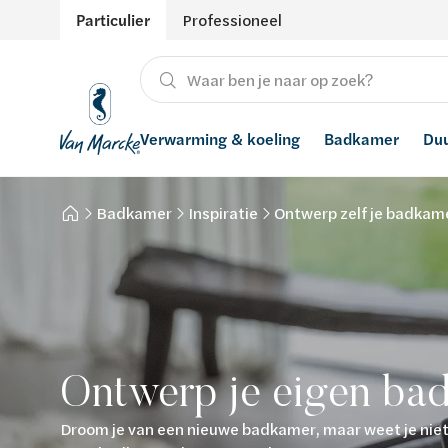
Particulier
Professioneel
Verwarming & koeling
Badkamer
Du
Badkamer
Inspiratie
Ontwerp zelf je badkame
Verwarming
Producten
Hernieuwbare energie
Waterontharders
Koeling
Badkamers met richtprijs
Ventilatie
Waterfilters
Advies
Regenwaterrecuperatie
Inspiratie
Smart Home
Ontwerp je eigen ba
Stijlen
Droom je van een nieuwe badkamer, maar weet je nie