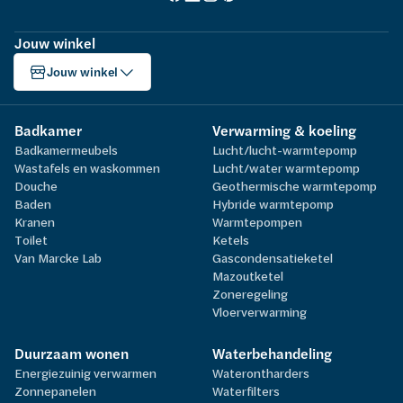
Jouw winkel
Jouw winkel
Badkamer
Verwarming & koeling
Badkamermeubels
Lucht/lucht-warmtepomp
Wastafels en waskommen
Lucht/water warmtepomp
Douche
Geothermische warmtepomp
Baden
Hybride warmtepomp
Kranen
Warmtepompen
Toilet
Ketels
Van Marcke Lab
Gascondensatieketel
Mazoutketel
Zoneregeling
Vloerverwarming
Duurzaam wonen
Waterbehandeling
Energiezuinig verwarmen
Waterontharders
Zonnepanelen
Waterfilters