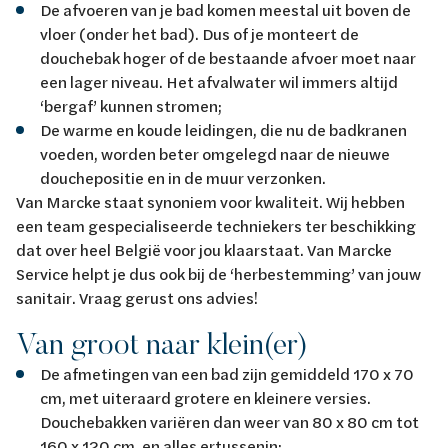
De afvoeren van je bad komen meestal uit boven de
vloer (onder het bad). Dus of je monteert de
douchebak hoger of de bestaande afvoer moet naar
een lager niveau. Het afvalwater wil immers altijd
‘bergaf’ kunnen stromen;
De warme en koude leidingen, die nu de badkranen
voeden, worden beter omgelegd naar de nieuwe
douchepositie en in de muur verzonken.
Van Marcke staat synoniem voor kwaliteit. Wij hebben
een team gespecialiseerde techniekers ter beschikking
dat over heel België voor jou klaarstaat. Van Marcke
Service helpt je dus ook bij de ‘herbestemming’ van jouw
sanitair. Vraag gerust ons advies!
Van groot naar klein(er)
De afmetingen van een bad zijn gemiddeld 170 x 70
cm, met uiteraard grotere en kleinere versies.
Douchebakken variëren dan weer van 80 x 80 cm tot
160 x 120 cm, en alles ertussenin;