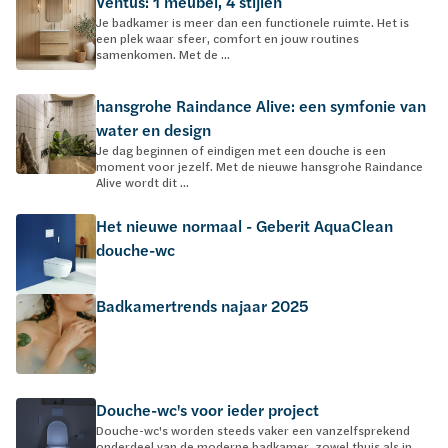
Ventus: 1 meubel, 4 stijlen
Je badkamer is meer dan een functionele ruimte. Het is
een plek waar sfeer, comfort en jouw routines
samenkomen. Met de ...
hansgrohe Raindance Alive: een symfonie van
water en design
Je dag beginnen of eindigen met een douche is een
moment voor jezelf. Met de nieuwe hansgrohe Raindance
Alive wordt dit ...
Het nieuwe normaal - Geberit AquaClean
douche-wc
Badkamertrends najaar 2025
Douche-wc's voor ieder project
Douche-wc's worden steeds vaker een vanzelfsprekend
onderdeel van de moderne badkamer, zowel thuis als in