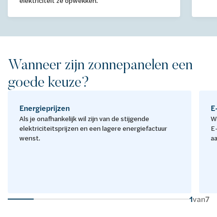
elektriciteit ze opwekken.
Wanneer zijn zonnepanelen een
goede keuze?
Energieprijzen
E
Als je onafhankelijk wil zijn van de stijgende
W
elektriciteitsprijzen en een lagere energiefactuur
E-
wenst.
aa
1
van
7