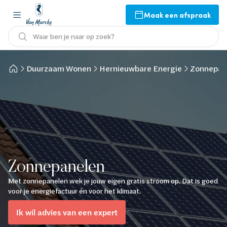
Maak een afspraak
Waar ben je naar op zoek?
Duurzaam Wonen
Hernieuwbare Energie
Zonnepan
Zonnepanelen
Met zonnepanelen wek je jouw eigen gratis stroom op. Dat is goed
voor je energiefactuur én voor het klimaat.
Ik wil advies van een expert