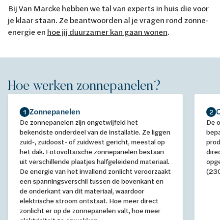
Bij Van Marcke hebben we tal van experts in huis die voor
je klaar staan. Ze beantwoorden al je vragen rond zonne-
energie en
hoe jij duurzamer kan gaan wonen
.
Hoe werken zonnepanelen?
Zonnepanelen
1
2
De zonnepanelen zijn ongetwijfeld het
De o
bekendste onderdeel van de installatie. Ze liggen
bepa
zuid-, zuidoost- of zuidwest gericht, meestal op
prod
het dak. Fotovoltaïsche zonnepanelen bestaan
dire
uit verschillende plaatjes halfgeleidend materiaal.
opge
De energie van het invallend zonlicht veroorzaakt
(230
een spanningsverschil tussen de bovenkant en
de onderkant van dit materiaal, waardoor
elektrische stroom ontstaat. Hoe meer direct
zonlicht er op de zonnepanelen valt, hoe meer