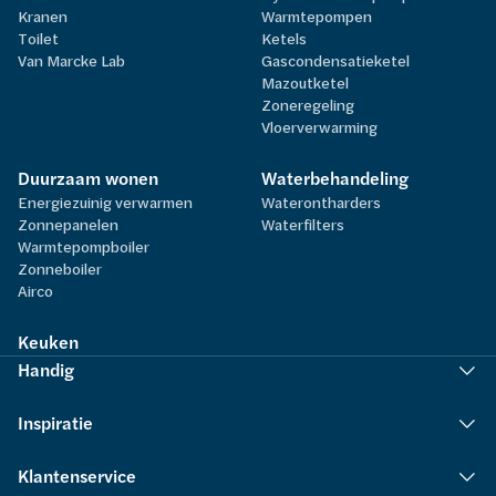
Kranen
Warmtepompen
Toilet
Ketels
Van Marcke Lab
Gascondensatieketel
Mazoutketel
Zoneregeling
Vloerverwarming
Duurzaam wonen
Waterbehandeling
Energiezuinig verwarmen
Waterontharders
Zonnepanelen
Waterfilters
Warmtepompboiler
Zonneboiler
Airco
Keuken
Handig
Inspiratie
Klantenservice