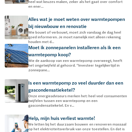
heel wat keuzes maken, zeker als het gaat over comfort
en ener...
Alles wat je moet weten over warmtepompen
bij nieuwbouw en renovatie
Wie bouwt of verbouwt, moet zich vandaag de dag heel
goed informeren. Je moet namelijk niet alleen rekening
houden met d...
Moet ik zonnepanelen installeren als ik een
warmtepomp koop?
Wie de aankoop van een warmtepomp overweegt, heeft
het ongetwijfeld al gehoord. “Investeer tegelijkertijd in
zonnepane...
Is een warmtepomp zo veel duurder dan een
gascondensatieketel?
Onze energieadviseurs merken het: heel veel consumenten
twijfelen tussen een warmtepomp en een
gascondensatieketel. En v...
Help, mijn huis verliest warmte!
We letten bij het duurzaam bouwen en renoveren massaal
op het elektriciteitsverbruik van onze toestellen. En dat is