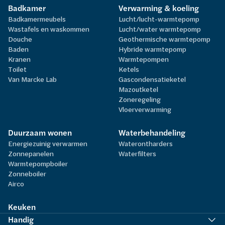
Badkamer
Verwarming & koeling
Badkamermeubels
Lucht/lucht-warmtepomp
Wastafels en waskommen
Lucht/water warmtepomp
Douche
Geothermische warmtepomp
Baden
Hybride warmtepomp
Kranen
Warmtepompen
Toilet
Ketels
Van Marcke Lab
Gascondensatieketel
Mazoutketel
Zoneregeling
Vloerverwarming
Duurzaam wonen
Waterbehandeling
Energiezuinig verwarmen
Waterontharders
Zonnepanelen
Waterfilters
Warmtepompboiler
Zonneboiler
Airco
Keuken
Handig