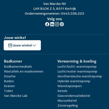
Van Marcke NV
LAR BLOK Z 5, 8511 Kortrijk
Ondernemingsnummer: 0443.336.223
Volg ons
Jouw winkel
Jouw winkel
Badkamer
Verwarming & koeling
Badkamermeubels
Lucht/lucht-warmtepomp
Wastafels en waskommen
Lucht/water warmtepomp
Douche
Geothermische warmtepomp
Baden
Hybride warmtepomp
Kranen
Warmtepompen
Toilet
Ketels
Van Marcke Lab
Gascondensatieketel
Mazoutketel
Zoneregeling