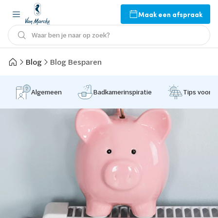
Maak een afspraak
Waar ben je naar op zoek?
Blog
Blog Besparen
Algemeen
Badkamerinspiratie
Tips voor 