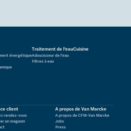
Traitement de l'eau
Cuisine
ement énergétique
Adoucisseur de l'eau
Filtres à eau
amique
ce client
A propos de Van Marcke
ez rendez-vous
A propos de CFM-Van Marcke
er un magasin
Jobs
act
Press