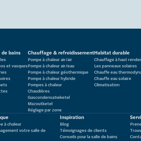
e de bains
Chauffage & refroidissement
Habitat durable
les
Pompe à chaleur air/air
Chauffage à haut rend
os et vasques
Pompe à chaleur air/eau
Les panneaux solaires
hes
Pompe à chaleur géothermique
Chauffe eau thermodyn
oires
Pompe à chaleur hybride
Chauffe eau solaire
nets
Pompes à chaleur
Climatisation
ttes
Chaudières
Gascondensatieketel
Mazoutketel
Réglage par zone
ique
Inspiration
Servi
 à chaleur
Blog
Pren
agement votre salle de
Témoignages de clients
Trouv
Conseils pour la salle de bains
Cont