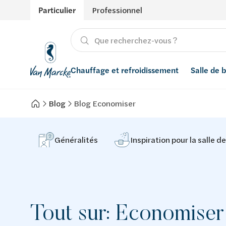
Particulier
Professionnel
Chauffage et refroidissement
Salle de 
Blog
Blog Economiser
Chauffage
Produits
Énergies renouvelables
Adoucisseurs d’eau
Refroidissement
Conseils
Ventilation
Filtres à eau
Généralités
Inspiration pour la salle d
Inspiration
Récupération de l'eau de pluie
Styles
Smart Home
Tout sur: Economiser
Marques