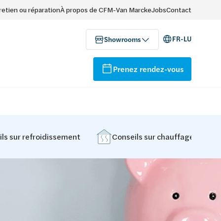
retien ou réparation
À propos de CFM-Van Marcke
Jobs
Contact
FR-LU
Showrooms
Prenez rendez-vous
ls sur refroidissement
Conseils sur chauffage