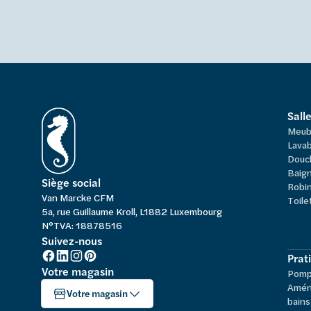
Sall
Meub
Lavab
Douc
Baign
Siège social
Robi
Van Marcke CFM
Toile
5a, rue Guillaume Kroll, L1882 Luxembourg
N°TVA: 18878516
Suivez-nous
Prat
Votre magasin
Pompe
Amén
Votre magasin
bains