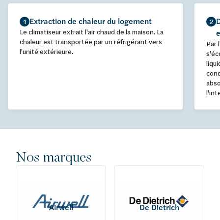
Extraction de chaleur du logement
D
1
2
Le climatiseur extrait l'air chaud de la maison. La
e
chaleur est transportée par un réfrigérant vers
Par 
l'unité extérieure.
s'éc
liqu
cond
abso
l'in
Nos marques
Airwell
De Dietrich