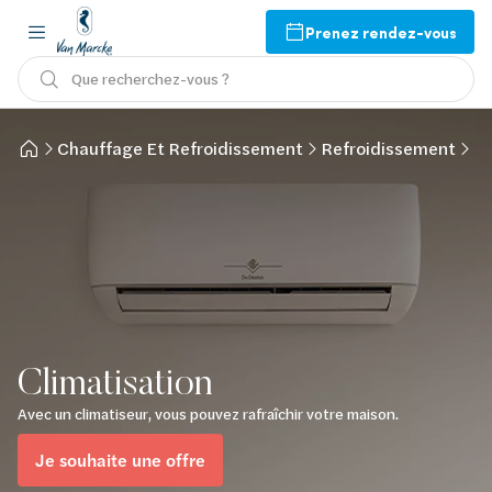
Prenez rendez-vous
Que recherchez-vous ?
Chauffage Et Refroidissement
Refroidissement
Cl
Climatisation
Avec un climatiseur, vous pouvez rafraîchir votre maison.
Je souhaite une offre