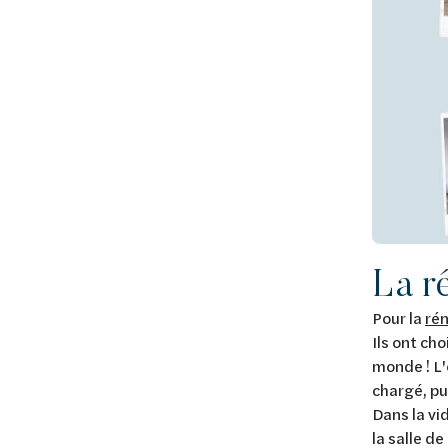
La ré
Pour la
rén
Ils ont ch
monde ! L'
chargé, pu
Dans la vi
la salle d