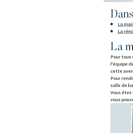
Dans 
La mai
La réno
La m
Pour tous 
l'équipe d
cette aven
Pour rendr
salle de ba
Vous êtes 
vous pouv