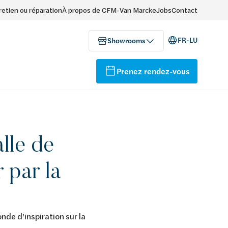
retien ou réparation
À propos de CFM-Van Marcke
Jobs
Contact
FR-LU
Showrooms
Prenez rendez-vous
lle de
 par la
e d'inspiration sur la