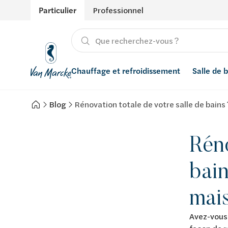
Particulier
Professionnel
Chauffage et refroidissement
Salle de 
Blog
Rénovation totale de votre salle de bains 
Chauffage
Produits
Énergies renouvelables
Adoucisseurs d’eau
Refroidissement
Conseils
Ventilation
Filtres à eau
Réno
Inspiration
Récupération de l'eau de pluie
bain
Styles
Smart Home
mai
Marques
Avez-vous