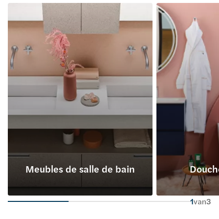
Meubles de salle de bain
Douch
1
van
3