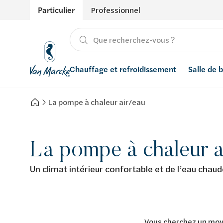
Particulier
Professionnel
Chauffage et refroidissement
Salle de 
La pompe à chaleur air/eau
Chauffage
Produits
Énergies renouvelables
Adoucisseurs d’eau
Refroidissement
Conseils
Ventilation
Filtres à eau
La pompe à chaleur a
Inspiration
Récupération de l'eau de pluie
Un climat intérieur confortable et de l’eau chaud
Styles
Smart Home
Marques
Vous cherchez un moye