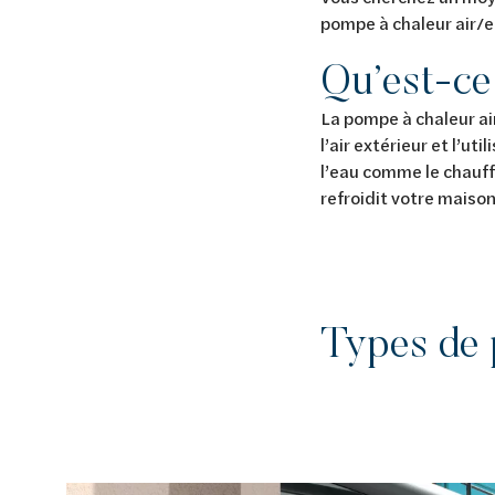
pompe à chaleur air/ea
Qu’est-ce
La pompe à chaleur a
l’air extérieur et l’
Découvrez le chauffage et la climatisation
Découvrez la salle de bains
Découvrez l'habitat durable
Découvrez le traitement de l'eau
l’eau comme le chauff
Tout sur le chauffage et la climatisation
Tout pour la salle de bain
Tout sur l'habitat durable
Tout sur le traitement de l'eau
refroidit votre maiso
Types de 