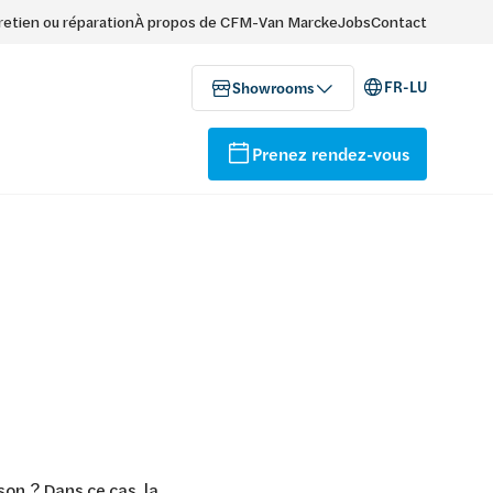
retien ou réparation
À propos de CFM-Van Marcke
Jobs
Contact
FR-LU
Showrooms
Prenez rendez-vous
on ? Dans ce cas, la