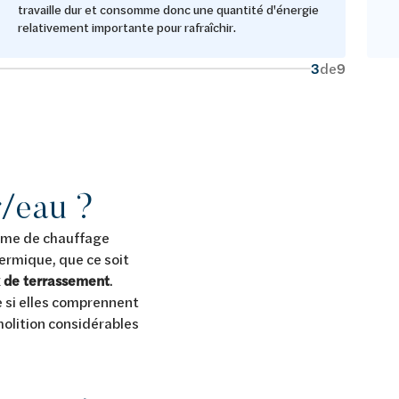
travaille dur et consomme donc une quantité d'énergie
relativement importante pour rafraîchir.
3
de
9
r/eau ?
tème de chauffage
ermique, que ce soit
 de terrassement
.
e si elles comprennent
émolition considérables