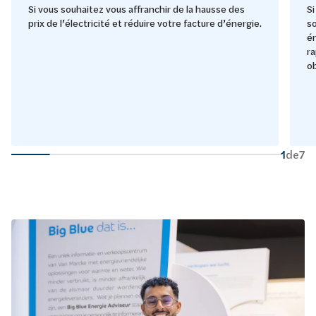
Si vous souhaitez vous affranchir de la hausse des
Si
prix de l’électricité et réduire votre facture d’énergie.
so
é
r
ob
1
de
7