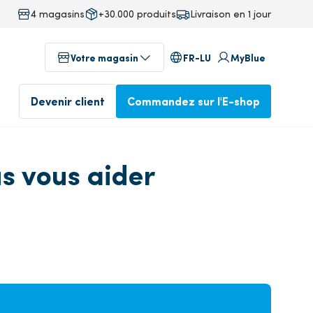
4 magasins
+30.000 produits
Livraison en 1 jour
FR-LU
Votre magasin
MyBlue
Devenir client
Commandez sur l'E-shop
s vous aider
au
Magasins dans votre région
 technics
ervice)
Profitez dès aujourd'hui de
Commandé avant 17 heures,
notre service professionnel
livré le lendemain
Devenez client
Commander dans l'E-
isine
shop