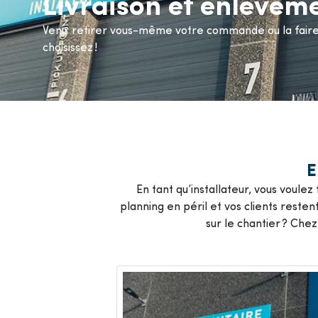
Livraison et enlèvem
Climatisation
P
Voir t
Venir retirer vous-même votre commande ou la faire l
choisissez !
Voir tous les produits
E
En tant qu’installateur, vous voule
planning en péril et vos clients reste
sur le chantier ? Che