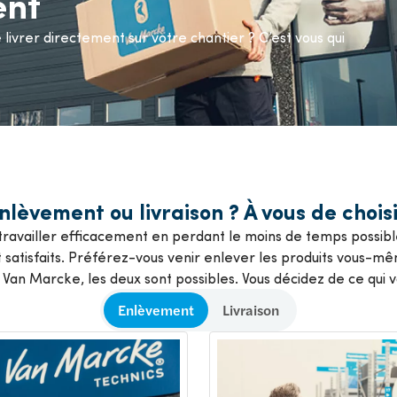
ent
ompes
ous les services
ivrer directement sur votre chantier ? C’est vous qui
nlèvement ou livraison ? À vous de choisi
z travailler efficacement en perdant le moins de temps possibl
nt satisfaits. Préférez-vous venir enlever les produits vous-mê
z Van Marcke, les deux sont possibles. Vous décidez de ce qui v
Enlèvement
Livraison