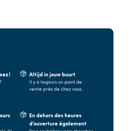
sez !
Altijd in jouw buurt
?
Il y a toujours un point de
vente près de chez vous.
jours
En dehors des heures
d’ouverture également
cle de
Vous souhaitez venir chercher