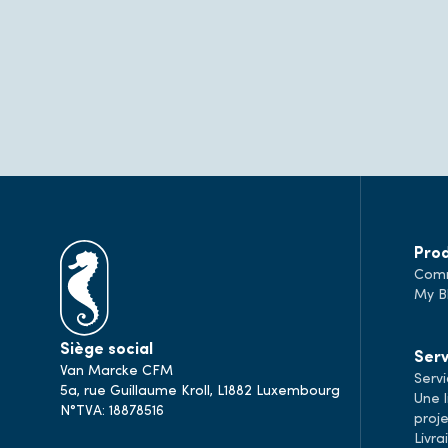
Prod
Comm
My B
Siège social
Serv
Van Marcke CFM
Servi
5a, rue Guillaume Kroll, L1882 Luxembourg
Une l
N°TVA: 18878516
proj
Livr