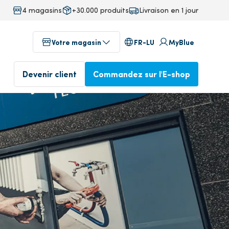
4 magasins
+30.000 produits
Livraison en 1 jour
FR-LU
Votre magasin
MyBlue
Devenir client
Commandez sur l'E-shop
au
Magasins dans votre région
 technics
ervice)
Profitez dès aujourd'hui de
Commandé avant 17 heures,
notre service professionnel
livré le lendemain
Devenez client
Commander dans l'E-
isine
shop