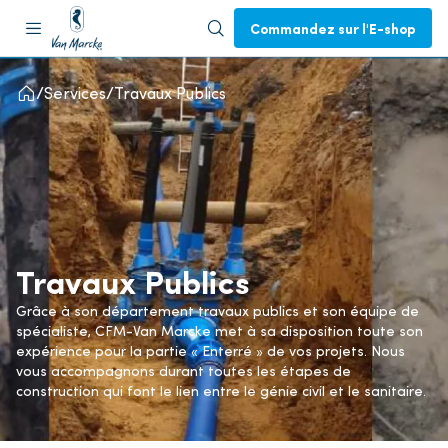
Commandez sur l'E-shop
Services
Travaux Publics
Travaux Publics
Grâce à son département travaux publics et son équipe de
spécialiste, CFM-Van Marcke met à sa disposition toute son
expérience pour la partie « Enterré » de vos projets. Nous
vous accompagnons durant toutes les étapes de
construction qui font le lien entre le génie civil et le sanitaire.