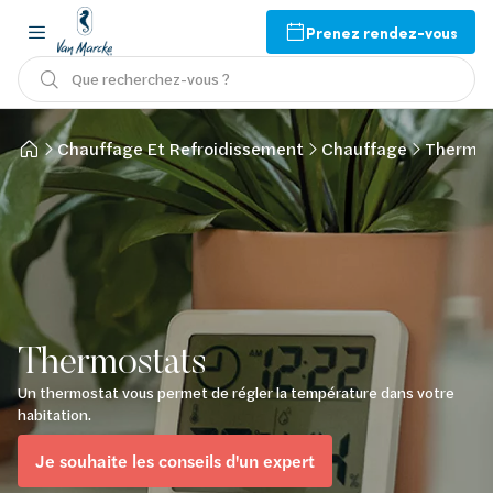
Prenez rendez-vous
Que recherchez-vous ?
Chauffage Et Refroidissement
Chauffage
Thermos
Thermostats
Un thermostat vous permet de régler la température dans votre
habitation.
Je souhaite les conseils d'un expert