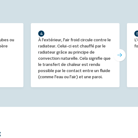
4
tubes ou
À l'extérieur, l'air froid circule contre le
L
ibère
radiateur. Celui-ci est chauffé par le
f
radiateur grâce au principe de
convection naturelle. Cela signifie que
le transfert de chaleur est rendu
possible par le contact entre un fluide
(comme l'eau ou l'air) et une paroi.
s