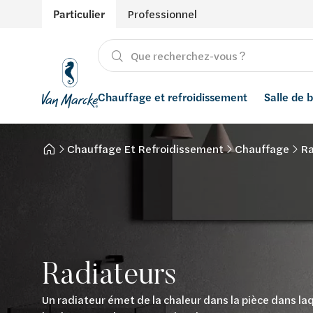
Particulier
Professionnel
Chauffage et refroidissement
Salle de 
Chauffage Et Refroidissement
Chauffage
Ra
Chauffage
Produits
Énergies renouvelables
Adoucisseurs d’eau
Refroidissement
Conseils
Ventilation
Filtres à eau
Inspiration
Récupération de l'eau de pluie
Styles
Smart Home
Radiateurs
Marques
Un radiateur émet de la chaleur dans la pièce dans laq