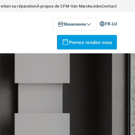
retien ou réparation
À propos de CFM-Van Marcke
Jobs
Contact
FR-LU
Showrooms
Prenez rendez-vous