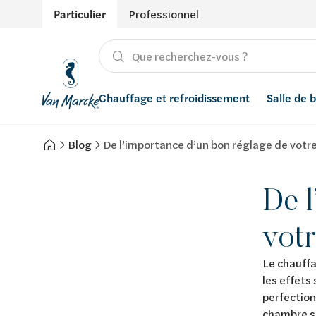
Particulier
Professionnel
Chauffage et refroidissement
Salle de 
Blog
De l’importance d’un bon réglage de votr
Chauffage
Produits
Énergies renouvelables
Adoucisseurs d’eau
Refroidissement
Conseils
Ventilation
Filtres à eau
De l
Inspiration
Récupération de l'eau de pluie
votr
Styles
Smart Home
Le chauffa
les effets
Marques
perfection
chambre so