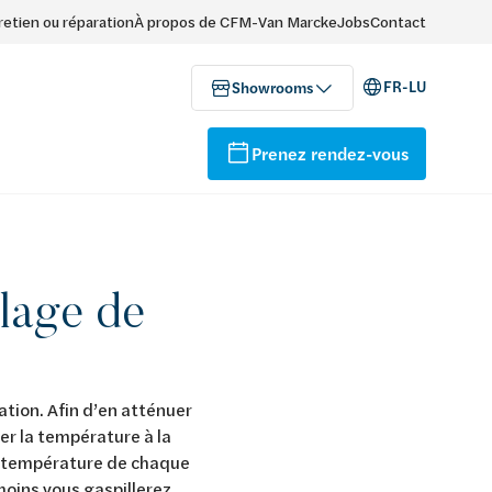
retien ou réparation
À propos de CFM-Van Marcke
Jobs
Contact
FR-LU
Showrooms
Prenez rendez-vous
glage de
tion. Afin d’en atténuer
ler la température à la
la température de chaque
moins vous gaspillerez