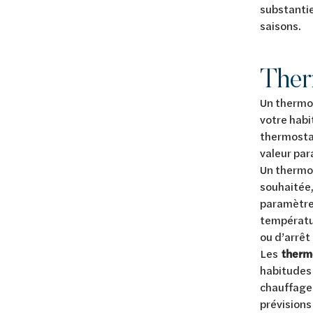
substantie
saisons.
Ther
Un thermos
votre habi
thermostat
valeur pa
Un thermo
souhaitée
paramètres
températu
ou d’arrêt
Les
thermo
habitudes 
chauffage
prévisions