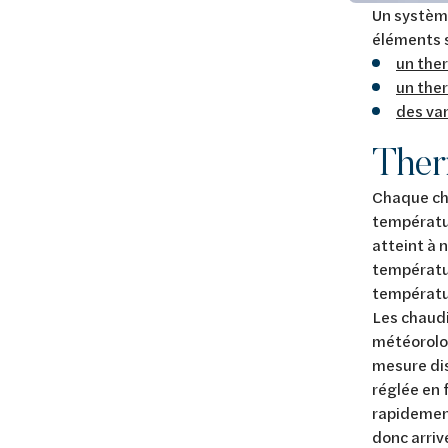
Un systèm
éléments 
un the
un the
des va
Ther
Chaque cha
températur
atteint à 
températur
températur
Les chaudi
météorolog
mesure dis
réglée en 
rapidement
donc arriv