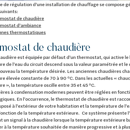
e de régulation d’une installation de chauffage se compose 
suivants:
rmostat de chaudière
rmostat d’ambiance
nnes thermostatiques
mostat de chaudière
udière est équipée par défaut d’un thermostat, qui active le 
e de l’eau du circuit descend sous la valeur paramétrée et le 
nouveau la température désirée. Les anciennes chaudières cha
e élevée constante de 70 à 90 °C. Dans les actuelles « chau
e », la température oscille entre 35 et 45 °C.
ères à condensation modernes peuvent être réglées en foncti
iques. En l’occurrence, le thermostat de chaudière est raccor
posé à l’extérieur de votre habitation et la température de l’e
fonction de la température extérieure. Ce système présente l
 un signal à la chaudière lorsque la température extérieure b
er à la température souhaitée de manière progressive et à plus