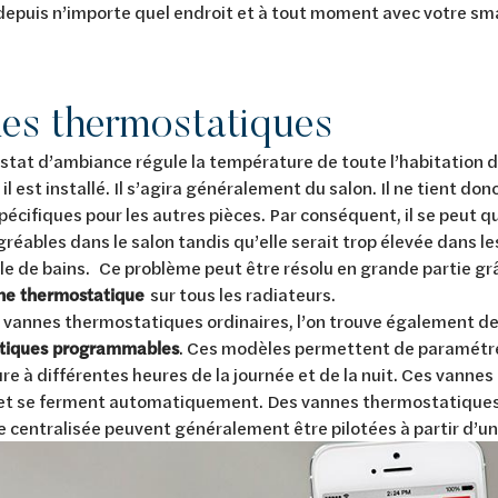
depuis n’importe quel endroit et à tout moment avec votre s
es thermostatiques
tat d’ambiance régule la température de toute l’habitation 
ù il est installé. Il s’agira généralement du salon. Il ne tient 
pécifiques pour les autres pièces. Par conséquent, il se peut q
gréables dans le salon tandis qu’elle serait trop élevée dans le
lle de bains. Ce problème peut être résolu en grande partie grâc
ne thermostatique
sur tous les radiateurs.
 vannes thermostatiques ordinaires, l’on trouve également d
tiques programmables
. Ces modèles permettent de paramétre
e à différentes heures de la journée et de la nuit. Ces vanne
 et se ferment automatiquement. Des vannes thermostatique
entralisée peuvent généralement être pilotées à partir d’un