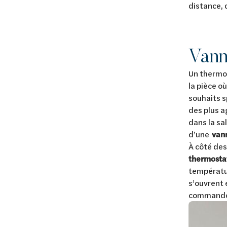
distance, 
Vann
Un thermos
la pièce o
souhaits s
des plus a
dans la sa
d’une
van
À côté des
thermosta
températur
s’ouvrent
commande c