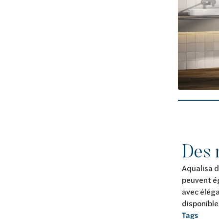
ains-avec-les-technologies-intelligentes
Des r
Aqualisa d
peuvent ég
avec éléga
disponible
Tags