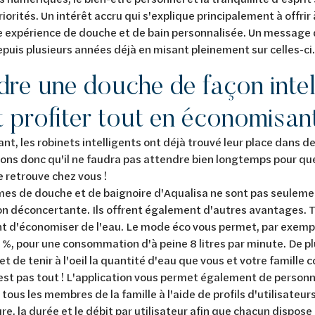
riorités. Un intérêt accru qui s'explique principalement à offr
e expérience de douche et de bain personnalisée. Un message 
puis plusieurs années déjà en misant pleinement sur celles-ci
dre une douche de façon intel
t profiter tout en économisant
nt, les robinets intelligents ont déjà trouvé leur place dans de
ns donc qu'il ne faudra pas attendre bien longtemps pour qu
e retrouve chez vous !
es de douche et de baignoire d'Aqualisa ne sont pas seulemen
ion déconcertante. Ils offrent également d'autres avantages. T
 d'économiser de l'eau. Le mode éco vous permet, par exemple
 %, pour une consommation d'à peine 8 litres par minute. De plu
t de tenir à l'oeil la quantité d'eau que vous et votre famill
est pas tout ! L'application vous permet également de personn
tous les membres de la famille à l'aide de profils d'utilisateurs
e, la durée et le débit par utilisateur afin que chacun dispose 