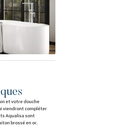
tiques
ain et votre douche
ui viendront compléter
ets Aqualisa sont
laiton brossé en or.