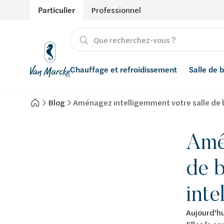
Particulier
Professionnel
Chauffage et refroidissement
Salle de 
Blog
Aménagez intelligemment votre salle de b
Chauffage
Produits
Énergies renouvelables
Adoucisseurs d’eau
Refroidissement
Conseils
Ventilation
Filtres à eau
Amén
Inspiration
Récupération de l'eau de pluie
de b
Styles
Smart Home
inte
Marques
Aujourd'hu