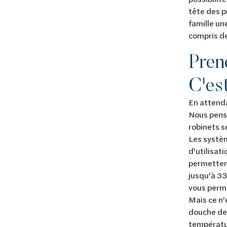
tête des p
famille un
compris de
Pren
C'es
En attenda
Nous penso
robinets s
Les systèm
d'utilisat
permettent
jusqu'à 33
vous perme
Mais ce n'
douche de 
températur