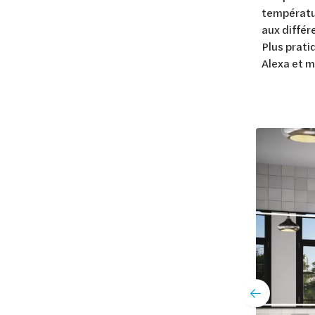
températur
aux différ
Plus prati
Alexa et m