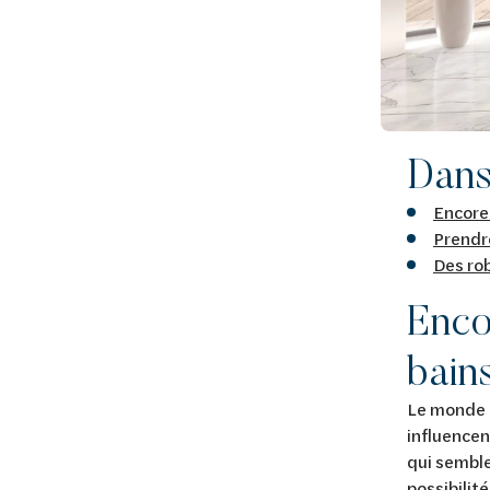
Dans 
Encore 
Prendre
Des rob
Enco
bain
Le monde é
influencen
qui semble
possibilit