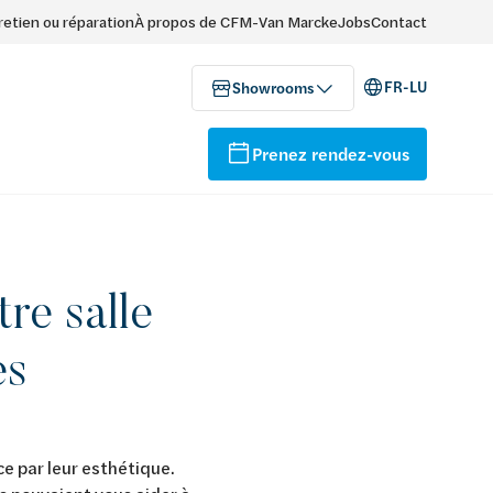
retien ou réparation
À propos de CFM-Van Marcke
Jobs
Contact
FR-LU
Showrooms
Prenez rendez-vous
re salle
es
e par leur esthétique.