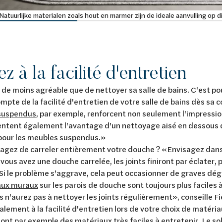
Natuurlijke materialen zoals hout en marmer zijn de ideale aanvulling op d
z à la facilité d'entretien
ien de moins agréable que de nettoyer sa salle de bains. C'est po
ompte de la facilité d'entretien de votre salle de bains dès sa
suspendus
, par exemple, renforcent non seulement l'impressio
ntent également l'avantage d'un nettoyage aisé en dessous de 
our les meubles suspendus.»
agez de carreler entièrement votre douche ? «Envisagez dans
i vous avez une douche carrelée, les joints finiront par éclater,
r. Si le problème s'aggrave, cela peut occasionner de graves dé
ux muraux
sur les parois de douche sont toujours plus faciles 
s n'aurez pas à nettoyer les joints régulièrement», conseille F
lement à la facilité d'entretien lors de votre choix de matéria
sont par exemple des matériaux très faciles à entretenir. Le sol