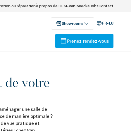
retien ou réparation
À propos de CFM-Van Marcke
Jobs
Contact
FR-LU
Showrooms
Prenez rendez-vous
 de votre
 aménager une salle de
ace de manière optimale ?
 de vue pratique et
ntérieur chez Van