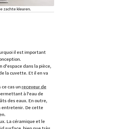
ie zachte kleuren.
fr-lu blo
urquoi il est important
 conception.
n d'espace dans la pièce,
la cuvette. Et il en va
 ce cas un
receveur de
 permettant à l'eau de
gâts des eaux. En outre,
à entretenir. De cette
ien.
ux. La céramique et le
id surface, bien que très