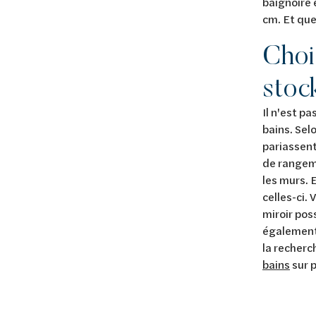
baignoire 
cm. Et que
Choi
stoc
Il n'est p
bains. Sel
pariassent
de rangeme
les murs. 
celles-ci.
miroir pos
également 
la recherc
bains
sur p