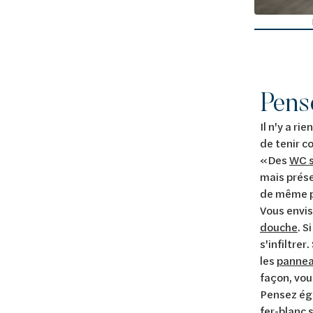
kast van Van Marcke
Pense
Il n'y a r
de tenir c
«Des
WC 
mais prése
de même p
Vous envis
douche
. S
s'infiltre
les
pannea
façon, vou
Pensez éga
fer-blanc 