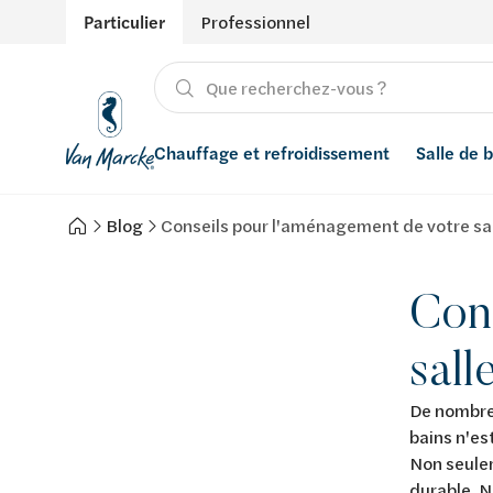
Particulier
Professionnel
Chauffage et refroidissement
Salle de 
Blog
Conseils pour l'aménagement de votre sal
Chauffage
Produits
Énergies renouvelables
Adoucisseurs d’eau
Refroidissement
Conseils
Ventilation
Filtres à eau
Con
Inspiration
Récupération de l'eau de pluie
sall
Styles
Smart Home
De nombreu
bains n'es
Marques
Non seulem
durable. N