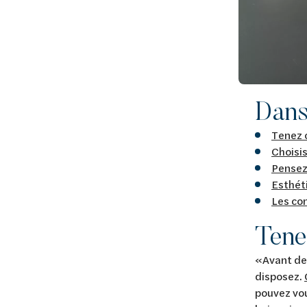
Dans 
Tenez 
Choisi
Pensez 
Esthéti
Les con
Tene
«Avant de 
disposez.
pouvez vou