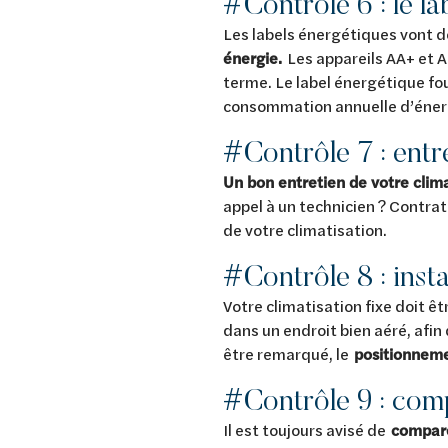
#Contrôle 6 : le l
Les labels énergétiques vont d
énergie.
Les appareils AA+ et A
terme. Le label énergétique fou
consommation annuelle d’énergi
#Contrôle 7 : entr
Un bon entretien de votre clim
appel à un technicien ? Contrat
de votre climatisation.
#Contrôle 8 : insta
Votre climatisation fixe doit êt
dans un endroit bien aéré, afi
être remarqué, le
positionneme
#Contrôle 9 : comp
Il est toujours avisé de
compare