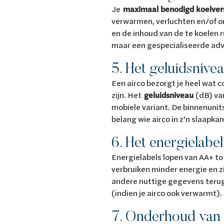
Je
maximaal benodigd koelv
verwarmen, verluchten en/of on
en de inhoud van de te koelen
maar een gespecialiseerde adv
5. Het geluidsnive
Een airco bezorgt je heel wat
zijn. Het
geluidsniveau
(dB) va
mobiele variant. De binnenunit
belang wie airco in z'n slaapka
6. Het energielabel
Energielabels lopen van AA+ t
verbruiken minder energie en zi
andere nuttige gegevens terug 
(indien je airco ook verwarmt).
7. Onderhoud van 