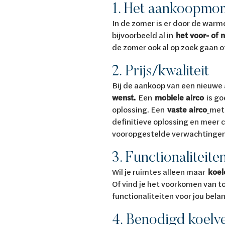
1. Het aankoopmo
In de zomer is er door de warme
bijvoorbeeld al in
het voor- of 
de zomer ook al op zoek gaan of
2. Prijs/kwaliteit
Bij de aankoop van een nieuwe
wenst.
Een
mobiele airco
is go
oplossing. Een
vaste airco
met 
definitieve oplossing en meer c
vooropgestelde verwachtingen, 
3. Functionaliteite
Wil je ruimtes alleen maar
koel
Of vind je het voorkomen van t
functionaliteiten voor jou belang
4. Benodigd koel