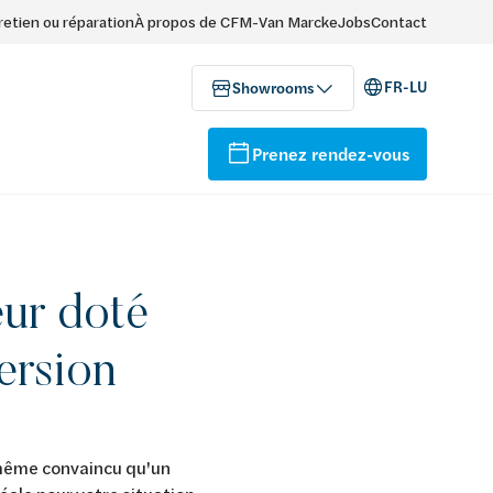
retien ou réparation
À propos de CFM-Van Marcke
Jobs
Contact
FR-LU
Showrooms
Prenez rendez-vous
eur doté
version
s même convaincu qu'un