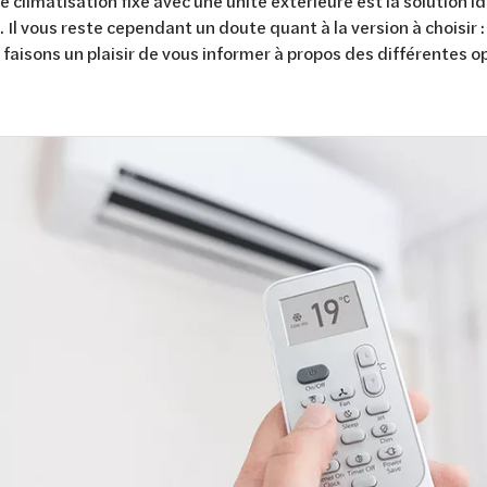
 climatisation fixe avec une unité extérieure est la solution id
. Il vous reste cependant un doute quant à la version à choisir :
faisons un plaisir de vous informer à propos des différentes o