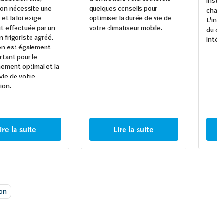
ins
ation nécessite une
quelques conseils pour
cha
et la loi exige
optimiser la durée de vie de
L'i
oit effectuée par un
votre climatiseur mobile.
du 
n frigoriste agréé.
int
ien est également
rtant pour le
ement optimal et la
vie de votre
ion.
ire la suite
Lire la suite
ion