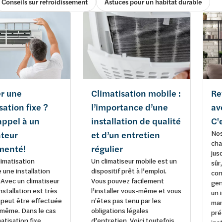
Conseils sur refroidissement
Astuces pour un habitat durable
er une
Climatisation mobile :
Re
sation fixe ?
l’importance d’une
av
appel à un
installation de qualité
C'
Nos
ateur
et d’un entretien
cha
menté!
régulier
jus
imatisation
Un climatiseur mobile est un
sûr,
 une installation
dispositif prêt à l’emploi.
con
 Avec un climatiseur
Vous pouvez facilement
gen
installation est très
l’installer vous-même et vous
un 
 peut être effectuée
n'êtes pas tenu par les
mar
-même. Dans le cas
obligations légales
pré
atisation fixe,
d’entretien. Voici toutefois