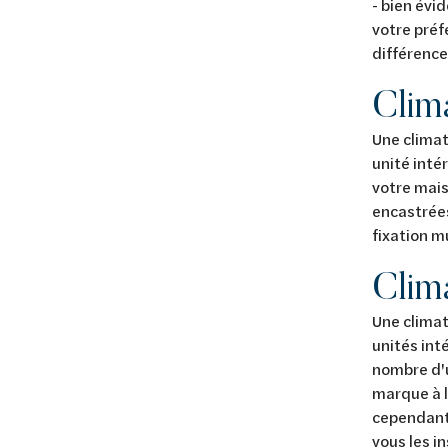
- bien évi
votre préf
différence
Clim
Une climat
unité inté
votre mais
encastrées
fixation m
Clima
Une climat
unités int
nombre d'u
marque à l
cependant 
vous les i