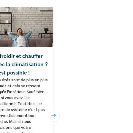
froidir et chauffer
Comment entretenir
ec la climatisation ?
votre climatisation
est possible !
fixe ?
 étés sont de plus en plus
Une climatisation doit
uds et cela se ressent
également être entretenue
qu’à l’intérieur. Sauf, bien
en temps utile. Pour la plupart
 si vous avez l'air
des climatisations, cela est
ditionné. Toutefois, ce
même exigé par la loi en
re de système n'est pas
fonction de la garantie.
investissement bon
Comment, quoi et quand ?
ché. Mais si nous
Vous le découvrirez ci-
cisions que votre
dessous.