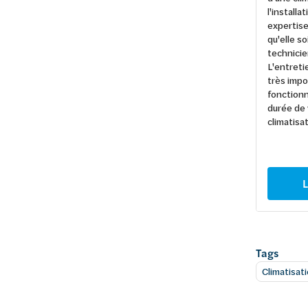
l'install
expertise 
qu'elle s
technicie
L'entret
très impo
fonctionn
durée de 
climatisat
L
Tags
Climatisat