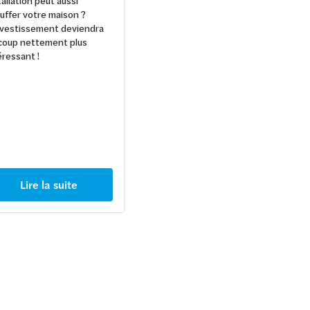
tallation peut aussi
uffer votre maison ?
nvestissement deviendra
coup nettement plus
éressant !
Lire la suite
Lire la suite