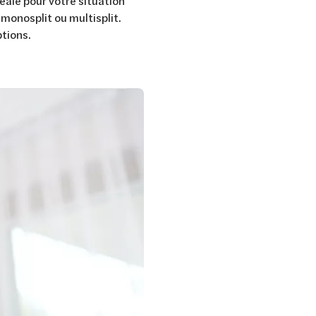
éale pour votre situation
 monosplit ou multisplit.
ptions.