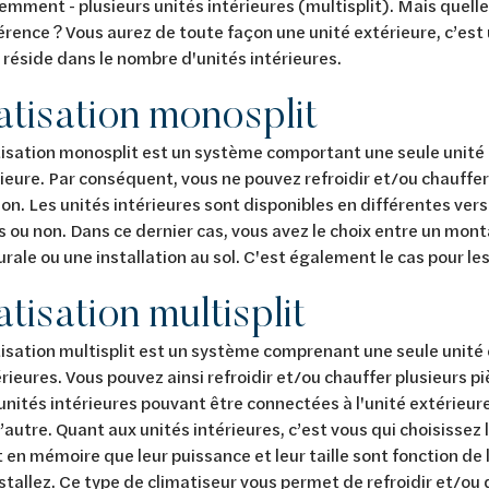
demment - plusieurs unités intérieures (multisplit). Mais quell
érence ? Vous aurez de toute façon une unité extérieure, c’est u
 réside dans le nombre d'unités intérieures.
atisation monosplit
isation monosplit est un système comportant une seule unité 
rieure. Par conséquent, vous ne pouvez refroidir et/ou chauffe
on. Les unités intérieures sont disponibles en différentes ver
 ou non. Dans ce dernier cas, vous avez le choix entre un mon
urale ou une installation au sol. C'est également le cas pour le
tisation multisplit
isation multisplit est un système comprenant une seule unité 
érieures. Vous pouvez ainsi refroidir et/ou chauffer plusieurs p
nités intérieures pouvant être connectées à l'unité extérieure
’autre. Quant aux unités intérieures, c’est vous qui choisissez
en mémoire que leur puissance et leur taille sont fonction de 
nstallez. Ce type de climatiseur vous permet de refroidir et/ou 