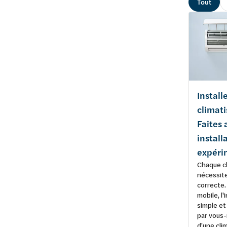
Tout
Install
climati
Faites 
install
expéri
Chaque cl
nécessite
correcte.
mobile, l'
simple et
par vous
d'une clim