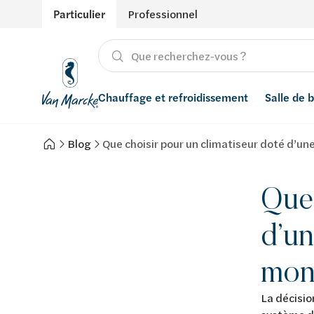
Particulier
Professionnel
Chauffage et refroidissement
Salle de 
Blog
Que choisir pour un climatiseur doté d’une
Chauffage
Produits
Énergies renouvelables
Adoucisseurs d’eau
Refroidissement
Conseils
Ventilation
Filtres à eau
Que 
Inspiration
Récupération de l'eau de pluie
d’un
Styles
Smart Home
mono
Marques
La décisio