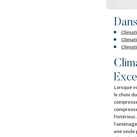
Dans 
Climati
Climat
Climati
Clima
Excel
Lorsque vo
le choix d
compresseu
compresseu
l'intérieu
l’aménagem
une seule 