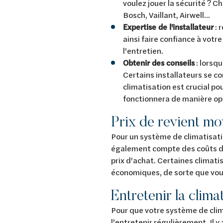
voulez jouer la sécurité ? C
Bosch, Vaillant, Airwell...
Expertise de l'installateur
: 
ainsi faire confiance à votre
l'entretien.
Obtenir des conseils
: lorsq
Certains installateurs se co
climatisation est crucial po
fonctionnera de manière op
Prix de revient moy
Pour un système de climatisatio
également compte des coûts de 
prix d'achat. Certaines climati
économiques, de sorte que vou
Entretenir la clima
Pour que votre système de cli
l'entretenir régulièrement. Il