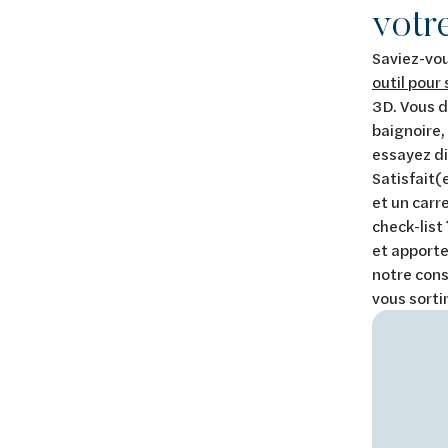
votr
Saviez-vou
outil pour 
3D. Vous d
baignoire, 
essayez d
Satisfait(
et un carr
check-list
et apporte
notre conse
vous sorti