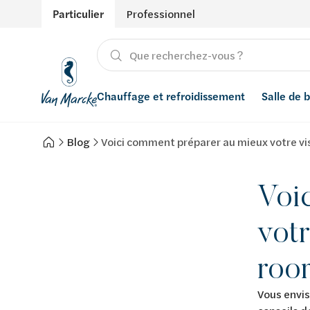
Particulier
Professionnel
Chauffage et refroidissement
Salle de 
Blog
Voici comment préparer au mieux votre vi
Chauffage
Produits
Énergies renouvelables
Adoucisseurs d’eau
Refroidissement
Conseils
Ventilation
Filtres à eau
Voi
Inspiration
Récupération de l'eau de pluie
votr
Styles
Smart Home
roo
Marques
Vous envis