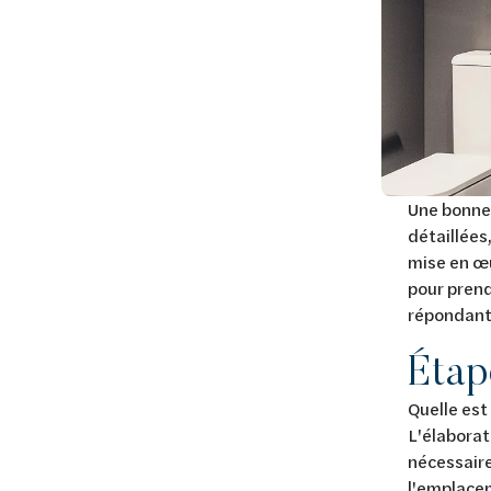
Une bonne 
détaillées
mise en œu
pour pren
répondant 
Étap
Quelle est 
L'élaborat
nécessaire
l'emplacem