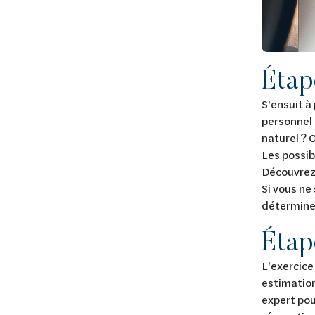
Éta
S'ensuit à
personnel 
naturel ? O
Les possib
Découvrez
Si vous ne
détermine 
Éta
L'exercice 
estimation
expert pou