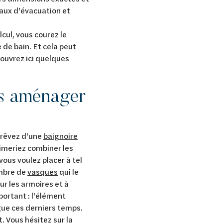
yaux d'évacuation et
lcul, vous courez le
 de bain. Et cela peut
ouvrez ici quelques
s aménager
 rêvez d'une
baignoire
imeriez combiner les
 vous voulez placer à tel
mbre de
vasques
qui le
r les armoires et à
portant : l'élément
gue ces derniers temps.
 Vous hésitez sur la