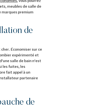
'économies
, vous pourrez
nets, meubles de salle de
de marques premium
llation de
t cher. Économiser sur ce
plombier expérimenté et
 d'une salle de bain n'est
 les fuites, les
re fait appel à un
installateur partenaire
ébauche de