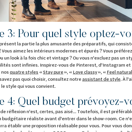
pe
3:
Pour quel style optez-v
 présent la partie la plus amusante des préparatifs, qui consiste
! Vous aimez les intérieurs modernes et épurés ? Vous préférez
u un look à la fois chic et vintage ? Ou vous n'excluez pas un st
ilités sont infinies. Inspirez-vous de Pinterest, d'Instagram et
 nos
quatre styles
«
Stay pure
», «
Love classy
», «
Feel natura
 savez pas quoi choisir, consultez notre
assistant de style
. À l'
le style qui vous convient.
pe
4:
Quel budget prévoyez-v
de réflexion n'est, certes, pas aisé... Toutefois, il est préféra
 budgétaire réaliste avant d'entrer dans le show-room. Ce n'e
rra établir une proposition réalisable pour vous. Pour vous don