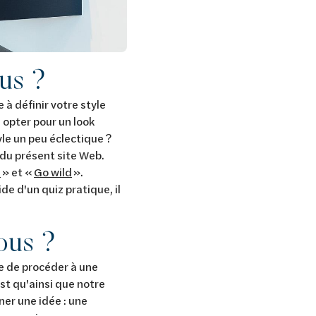
ous ?
 à définir votre style
 opter pour un look
yle un peu éclectique ?
 du présent site Web.
l
» et «
Go wild
».
aide d'un quiz pratique, il
ous ?
ble de procéder à une
st qu'ainsi que notre
ner une idée : une