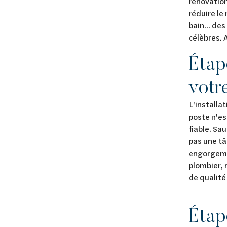
rénovatio
réduire le
bain...
des
célèbres. 
Éta
votre
L'installa
poste n'es
fiable. Sau
pas une tâ
engorgemen
plombier, 
de qualité
Éta