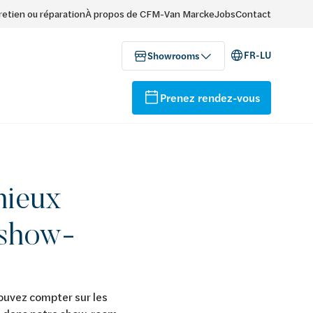
retien ou réparation
À propos de CFM-Van Marcke
Jobs
Contact
FR-LU
Showrooms
Prenez rendez-vous
mieux
 show-
ouvez compter sur les