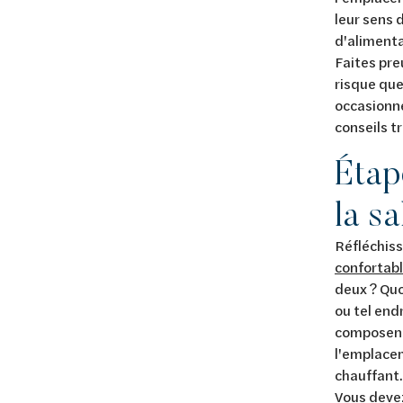
leur sens 
d'alimenta
Faites pre
risque que
occasionne
conseils t
Étap
la sa
Réfléchiss
confortab
deux ? Quoi
ou tel en
composent.
l'emplacem
chauffant.
Vous devez