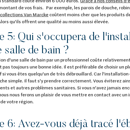
n standard coûte environ 6 000 euros.
Grâce à nos conseils d
 montant de vos frais. Par exemple, les parois de douche, robi
 collections Van Marcke
coûtent moins cher que les produits 
Alors qu'ils offrent une qualité au moins aussi élevée.
pe
5:
Qui s'occupera de l'insta
 salle de bain ?
tion d'une salle de bain par un professionnel coûte relativemen
t pas toujours une bonne idée. Il est préférable de choisir un 
f si vous êtes quelqu'un de très débrouillard. Car l'installation
che simple. Il faut s'y prendre correctement. Vous éviterez ainsi
ts et autres problèmes sanitaires. Si vous n'avez jamais enco
nous nous ferons un plaisir de vous mettre en contact avec un 
 de votre région.
pe
6:
Avez-vous déjà tracé l'