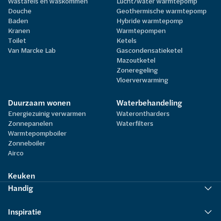
Wastafels en waskommen
Lucht/water warmtepomp
Douche
Geothermische warmtepomp
Baden
Hybride warmtepomp
Kranen
Warmtepompen
Toilet
Ketels
Van Marcke Lab
Gascondensatieketel
Mazoutketel
Zoneregeling
Vloerverwarming
Duurzaam wonen
Waterbehandeling
Energiezuinig verwarmen
Waterontharders
Zonnepanelen
Waterfilters
Warmtepompboiler
Zonneboiler
Airco
Keuken
Handig
Inspiratie