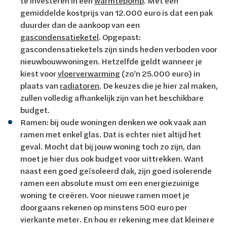
te investeren in een
warmtepomp
. Met een
gemiddelde kostprijs van 12.000 euro is dat een pak
duurder dan de aankoop van een
gascondensatieketel
. Opgepast:
gascondensatieketels zijn sinds heden verboden voor
nieuwbouwwoningen. Hetzelfde geldt wanneer je
kiest voor
vloerverwarming
(zo’n 25.000 euro) in
plaats van
radiatoren
. De keuzes die je hier zal maken,
zullen volledig afhankelijk zijn van het beschikbare
budget.
Ramen: bij oude woningen denken we ook vaak aan
ramen met enkel glas. Dat is echter niet altijd het
geval. Mocht dat bij jouw woning toch zo zijn, dan
moet je hier dus ook budget voor uittrekken. Want
naast een goed geïsoleerd dak, zijn goed isolerende
ramen een absolute must om een energiezuinige
woning te creëren. Voor nieuwe ramen moet je
doorgaans rekenen op minstens 500 euro per
vierkante meter. En hou er rekening mee dat kleinere