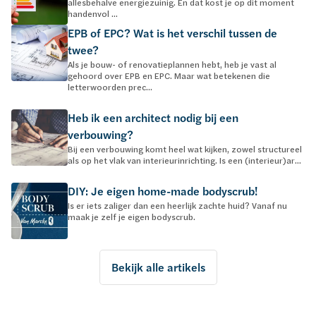
allesbehalve energiezuinig. En dat kost je op dit moment
handenvol ...
EPB of EPC? Wat is het verschil tussen de
twee?
Als je bouw- of renovatieplannen hebt, heb je vast al
gehoord over EPB en EPC. Maar wat betekenen die
letterwoorden prec...
Heb ik een architect nodig bij een
verbouwing?
Bij een verbouwing komt heel wat kijken, zowel structureel
als op het vlak van interieurinrichting. Is een (interieur)ar...
DIY: Je eigen home-made bodyscrub!
Is er iets zaliger dan een heerlijk zachte huid? Vanaf nu
maak je zelf je eigen bodyscrub.
Bekijk alle artikels