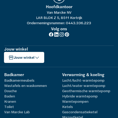
Hoofdkantoor
Van Marcke NV
LAR BLOK Z 5, 8511 Kortrijk
Ondernemingsnummer: 0443.336.223
Volg ons
Jouw winkel
Jouw winkel
Badkamer
Verwarming & koeling
Badkamermeubels
Lucht/lucht-warmtepomp
Wastafels en waskommen
Lucht/water warmtepomp
Douche
Geothermische warmtepomp
Baden
Hybride warmtepomp
Kranen
Warmtepompen
Toilet
Ketels
Van Marcke Lab
Gascondensatieketel
Mazoutketel