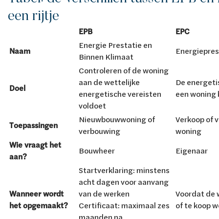
een rijtje
EPB
EPC
Energie Prestatie en
Naam
Energiepres
Binnen Klimaat
Controleren of de woning
aan de wettelijke
De energeti
Doel
energetische vereisten
een woning 
voldoet
Nieuwbouwwoning of
Verkoop of 
Toepassingen
verbouwing
woning
Wie vraagt het
Bouwheer
Eigenaar
aan?
Startverklaring: minstens
acht dagen voor aanvang
Wanneer wordt
van de werken
Voordat de 
het opgemaakt?
Certificaat: maximaal zes
of te koop 
maanden na