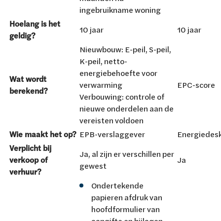
ingebruikname woning
Hoelang is het
10 jaar
10 jaar
geldig?
Nieuwbouw: E-peil, S-peil,
K-peil, netto-
energiebehoefte voor
Wat wordt
verwarming
EPC-score
berekend?
Verbouwing: controle of
nieuwe onderdelen aan de
vereisten voldoen
Wie maakt het op?
EPB-verslaggever
Energiedesk
Verplicht bij
Ja, al zijn er verschillen per
verkoop of
Ja
gewest
verhuur?
Ondertekende
papieren afdruk van
hoofdformulier van
aangifte en bijlagen