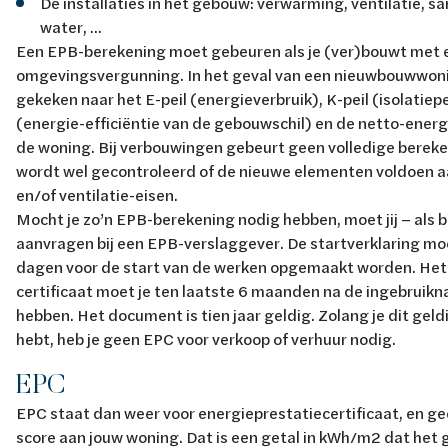
De installaties in het gebouw: verwarming, ventilatie, s
water, ...
Een EPB-berekening moet gebeuren als je (ver)bouwt met 
omgevingsvergunning. In het geval van een nieuwbouwwoni
gekeken naar het E-peil (energieverbruik), K-peil (isolatiepei
(energie-efficiëntie van de gebouwschil) en de netto-ener
de woning. Bij verbouwingen gebeurt geen volledige berek
wordt wel gecontroleerd of de nieuwe elementen voldoen aa
en/of ventilatie-eisen.
Mocht je zo’n EPB-berekening nodig hebben, moet jij – als 
aanvragen bij een EPB-verslaggever. De startverklaring mo
dagen voor de start van de werken opgemaakt worden. Het 
certificaat moet je ten laatste 6 maanden na de ingebruikn
hebben. Het document is tien jaar geldig. Zolang je dit ge
hebt, heb je geen EPC voor verkoop of verhuur nodig.
EPC
EPC staat dan weer voor energieprestatiecertificaat, en g
score aan jouw woning. Dat is een getal in kWh/m2 dat het