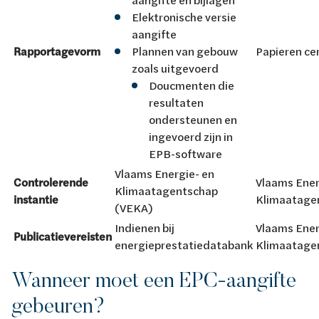
Elektronische versie
aangifte
Rapportagevorm
Plannen van gebouw
Papieren cer
zoals uitgevoerd
Doucmenten die
resultaten
ondersteunen en
ingevoerd zijn in
EPB-software
Vlaams Energie- en
Controlerende
Vlaams Ener
Klimaatagentschap
instantie
Klimaatage
(VEKA)
Indienen bij
Vlaams Ener
Publicatievereisten
energieprestatiedatabank
Klimaatage
Wanneer moet een EPC-aangifte
gebeuren?