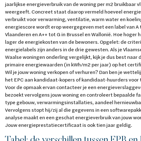
jaarlijkse energieverbruik van de woning per m2 bruikbaar v
weergeeft. Concreet staat daarop vermeld hoeveel energi
verbruikt voor verwarming, ventilatie, warm water en koelin
energiescore wordt erop weergegeven met een label van A t
Vlaanderen en A++ tot G in Brussel en Wallonië. Hoe hoger h
lager de energiekosten van de bewoners. Opgelet: de criter
energielabels zijn anders in de drie gewesten. Als je Vlaams
Waalse woningen onderling vergelijkt, kijk je dus best naar d
primaire energiewaarden (in kWh/m2 per jaar) op het certif
Wil je jouw woning verkopen of verhuren? Dan ben je wetteli
het EPC aan kandidaat-kopers of kandidaat-huurders voor 
Voor de opmaak ervan contacteer je een energieverslaggeve
bezoekt vervolgens jouw woning en controleert bepaalde fa
type gebouw, verwarmingsinstallaties, aandeel hernieuwbare
Vervolgens stopt hij/zij al die gegevens in een softwarepak
analyse maakt en een geschat energieverbruik van jouw wo
Jouw energieprestatiecertificaat is ook tien jaar geldig.
Tabel: de verschillen tussen EPB e