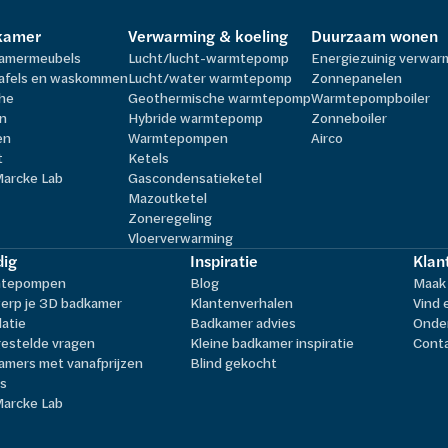
kamer
Verwarming & koeling
Duurzaam wonen
amermeubels
Lucht/lucht-warmtepomp
Energiezuinig verwa
afels en waskommen
Lucht/water warmtepomp
Zonnepanelen
he
Geothermische warmtepomp
Warmtepompboiler
n
Hybride warmtepomp
Zonneboiler
en
Warmtepompen
Airco
t
Ketels
Marcke Lab
Gascondensatieketel
Mazoutketel
Zoneregeling
Vloerverwarming
ig
Inspiratie
Klan
tepompen
Blog
Maak 
erp je 3D badkamer
Klantenverhalen
Vind 
latie
Badkamer advies
Onder
estelde vragen
Kleine badkamer inspiratie
Cont
amers met vanafprijzen
Blind gekocht
ls
Marcke Lab