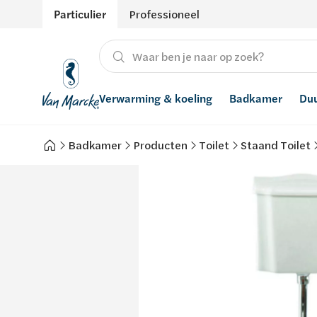
Particulier
Professioneel
Verwarming & koeling
Badkamer
Du
Badkamer
Producten
Toilet
Staand Toilet
Verwarming
Producten
Hernieuwbare energie
Waterontharders
Koeling
Badkamers met richtprijs
Ventilatie
Waterfilters
Advies
Regenwaterrecuperatie
Inspiratie
Smart Home
Stijlen