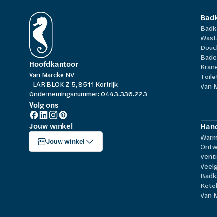
Bad
Badk
Wast
Douc
Bade
Hoofdkantoor
Kran
Van Marcke NV
Toile
LAR BLOK Z 5, 8511 Kortrijk
Van 
Ondernemingsnummer: 0443.336.223
Volg ons
Jouw winkel
Hand
Warm
Jouw winkel
Ontw
Venti
Veelg
Badk
Kete
Van 