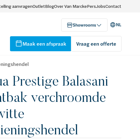
elling aanvragen
Outlet
Blog
Over Van Marcke
Pers
Jobs
Contact
NL
Showrooms
Maak een afspraak
Vraag een offerte
eningshendel
a Prestige Balasani
htbak verchroomde
witte
ieningshendel