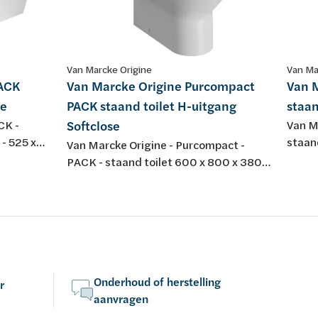
Van Marcke Origine
Van Ma
PACK
Van Marcke Origine Purcompact
Van M
se
PACK staand toilet H-uitgang
staan
CK -
Softclose
Van M
 - 525 x
staan
Van Marcke Origine - Purcompact -
t - met
wit p
PACK - staand toilet 600 x 800 x 380
spoel
mm, wit porselein met uitgang H 18 cm -
jacht
jachtbak met Geberit spoelmechanisme,
wit po
wit porselein - dunne toiletzitting
take-o
softclose en take-off in duroplast
Onderhoud of herstelling
r
aanvragen