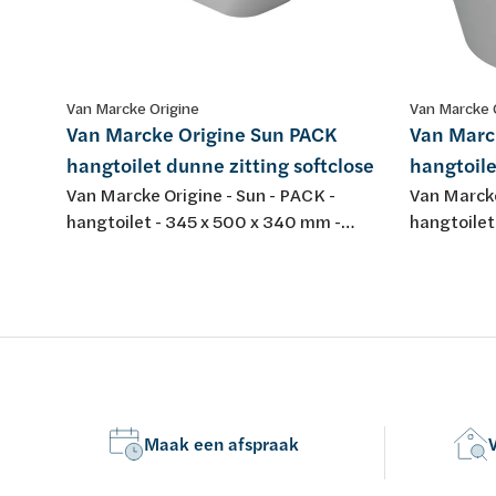
Van Marcke Origine
Van Marcke 
Van Marcke Origine Sun PACK
Van Marc
hangtoilet dunne zitting softclose
hangtoile
Van Marcke Origine - Sun - PACK -
Van Marcke
hangtoilet - 345 x 500 x 340 mm -
hangtoilet
porselein - kleur: wit - met dunne
wit - porse
softclose en take-off toiletzitting
dunne softc
duroplast
Maak een afspraak