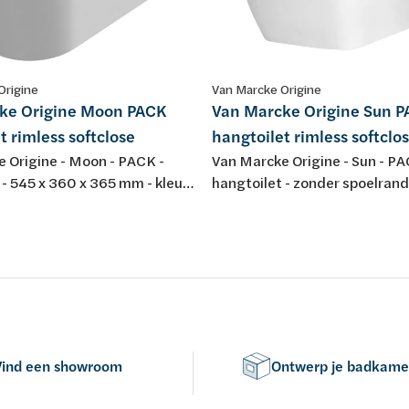
Origine
Van Marcke Origine
ke Origine Moon PACK
Van Marcke Origine Sun 
t rimless softclose
hangtoilet rimless softclo
 Origine - Moon - PACK -
Van Marcke Origine - Sun - PA
 - 545 x 360 x 365 mm - kleur:
hangtoilet - zonder spoelrand
lein - zonder spoelrand - met
340 x 345 mm - porselein - wi
lose en take-off zitting in
softclose toiletzitting
Vind een showroom
Ontwerp je badkame