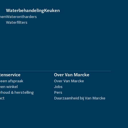
Waterbehandeling
Keuken
rmen
Waterontharders
Waterfilters
tenservice
Over Van Marcke
een afspraak
Over Van Marcke
een winkel
Jobs
houd & herstelling
Pers
act
Duurzaamheid bij Van Marcke