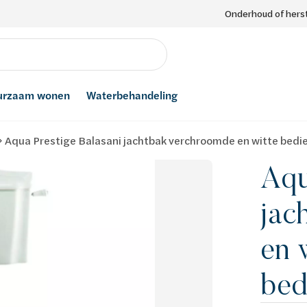
Onderhoud of herst
urzaam wonen
Waterbehandeling
Aqua Prestige Balasani jachtbak verchroomde en witte bedi
Aqu
jac
en 
bed