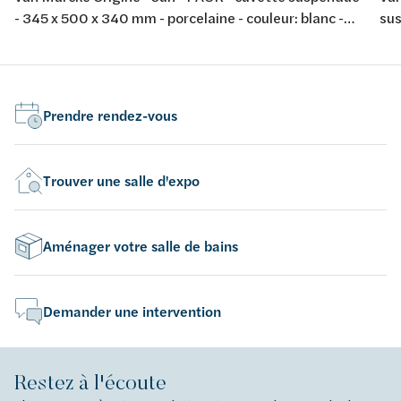
- 345 x 500 x 340 mm - porcelaine - couleur: blanc -
sus
avec abattant fin softclose et take-off
por
tak
Prendre rendez-vous
Trouver une salle d'expo
Aménager votre salle de bains
Demander une intervention
Restez à l'écoute