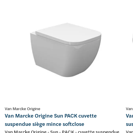
Van Marcke Origine
Van
Van Marcke Origine Sun PACK cuvette
Va
suspendue siège mince softclose
su
Van Marcke Origine - Sun - PACK - cuvette suspendue
Van