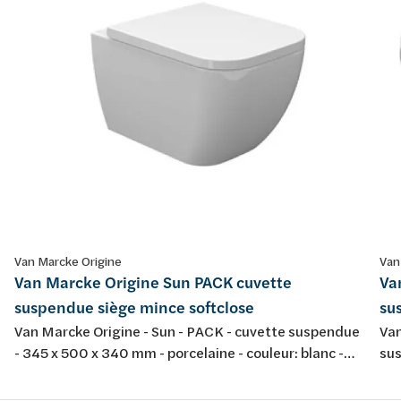
Van Marcke Origine
Van
Van Marcke Origine Sun PACK cuvette
Va
suspendue siège mince softclose
su
Van Marcke Origine - Sun - PACK - cuvette suspendue
Van
- 345 x 500 x 340 mm - porcelaine - couleur: blanc -
sus
avec abattant fin softclose et take-off
por
tak