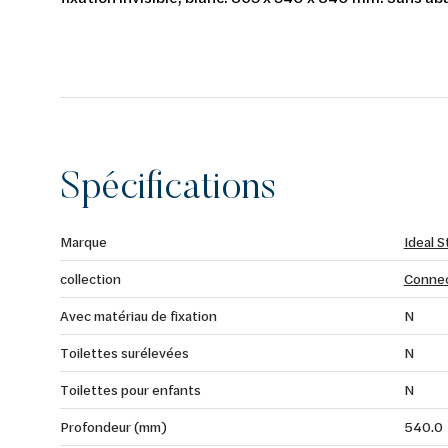
Spécifications
Marque
Ideal 
collection
Conne
Avec matériau de fixation
N
Toilettes surélevées
N
Toilettes pour enfants
N
Profondeur (mm)
540.0