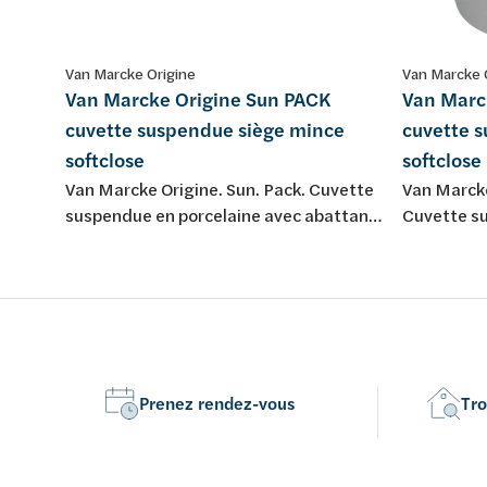
Van Marcke Origine
Van Marcke 
Van Marcke Origine Sun PACK
Van Marc
cuvette suspendue siège mince
cuvette 
softclose
softclose
Van Marcke Origine. Sun. Pack. Cuvette
Van Marck
suspendue en porcelaine avec abattant
Cuvette s
fin softclose et take-off.
porcelaine
softclose 
Prenez rendez-vous
Tro