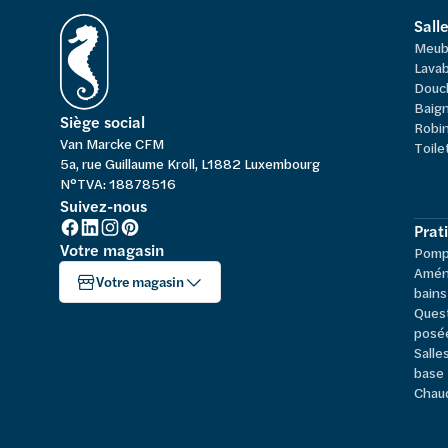
Sall
Meub
Lavab
Douc
Baign
Siège social
Robi
Van Marcke CFM
Toile
5a, rue Guillaume Kroll, L1882 Luxembourg
N°TVA: 18878516
Suivez-nous
Prat
Votre magasin
Pompe
Amén
Votre magasin
bains
Ques
posé
Salle
base
Chau