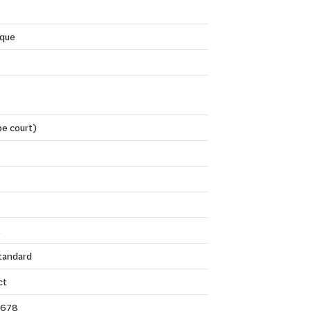
que
be court)
t
Standard
ct
678