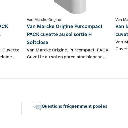
Van Marcke Origine
Van Ma
PACK
Van Marcke Origine Purcompact
Van M
s
PACK cuvette au sol sortie H
cuvet
Softclose
Van M
Cuvett
k. Cuvette
Van Marcke Origine. Purcompact. PACK.
blanch
elaine
Cuvette au sol en porcelaine blanche,
réserv
sortie H. Livré avec abattant softclose
off en
et take-off en duroplast. Et réservoir
avec mécanisme de chasse d'eau
Geberit.
Questions fréquemment posées