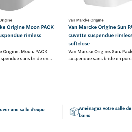
Origine
Van Marcke Origine
ke Origine Moon PACK
Van Marcke Origine Sun 
suspendue rimless
cuvette suspendue rimles
softclose
e Origine. Moon. PACK.
Van Marcke Origine. Sun. Pac
uspendue sans bride en
suspendue sans bride en porc
 blanche, avec abattant fin
avec abattant softclose.
et take-off en duroplast.
Aménagez votre salle de
uver une salle d'expo
bains