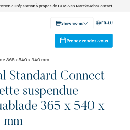
retien ou réparation
À propos de CFM-Van Marcke
Jobs
Contact
FR-LU
Showrooms
Prenez rendez-vous
ade 365 x 540 x 340 mm
al Standard Connect
ette suspendue
ablade 365 x 540 x
0 mm