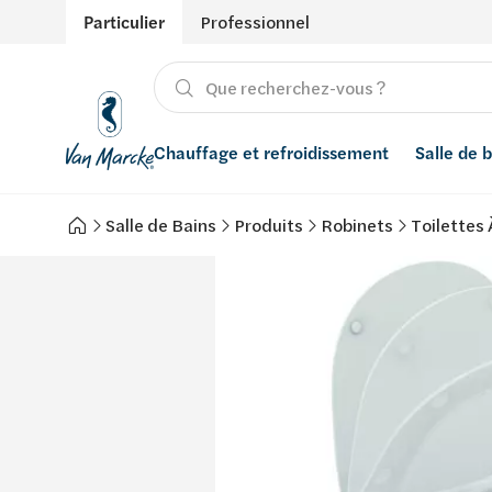
Particulier
Professionnel
Chauffage et refroidissement
Salle de 
Salle de Bains
Produits
Robinets
Toilettes 
Chauffage
Produits
Énergies renouvelables
Adoucisseurs d’eau
Refroidissement
Conseils
Ventilation
Filtres à eau
Inspiration
Récupération de l'eau de pluie
Styles
Smart Home
Marques