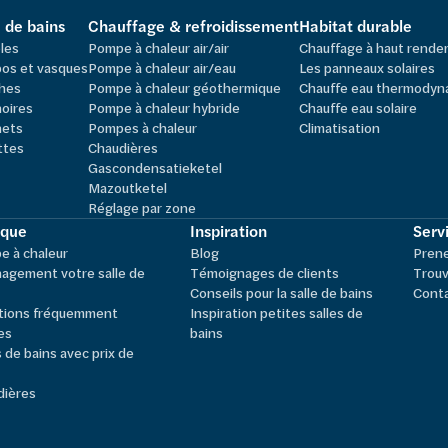
e de bains
Chauffage & refroidissement
Habitat durable
les
Pompe à chaleur air/air
Chauffage à haut rend
os et vasques
Pompe à chaleur air/eau
Les panneaux solaires
hes
Pompe à chaleur géothermique
Chauffe eau thermodyn
oires
Pompe à chaleur hybride
Chauffe eau solaire
nets
Pompes à chaleur
Climatisation
ttes
Chaudières
Gascondensatieketel
Mazoutketel
Réglage par zone
ique
Inspiration
Servi
 à chaleur
Blog
Pren
agement votre salle de
Témoignages de clients
Trouv
Conseils pour la salle de bains
Cont
tions fréquemment
Inspiration petites salles de
es
bains
s de bains avec prix de
dières