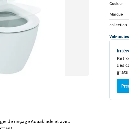
Couleur
Marque
collection
Voir toutes
Intér
Retro
des c
gratui
Pre
gie de rinçage Aquablade et avec
attant.