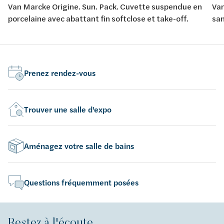
Van Marcke Origine. Sun. Pack. Cuvette suspendue en
Van
porcelaine avec abattant fin softclose et take-off.
san
sof
Prenez rendez-vous
Trouver une salle d'expo
Aménagez votre salle de bains
Questions fréquemment posées
Restez à l'écoute