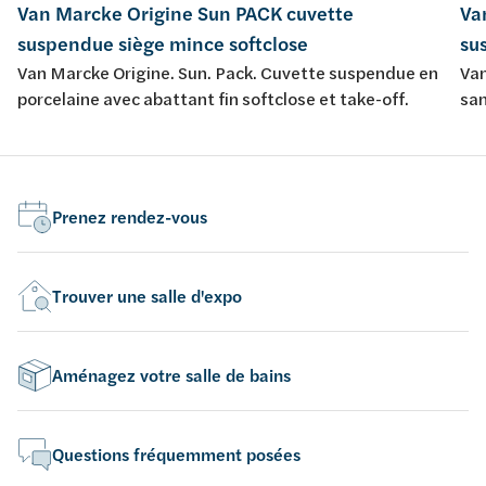
Van Marcke Origine Sun PACK cuvette
Va
suspendue siège mince softclose
su
Van Marcke Origine. Sun. Pack. Cuvette suspendue en
Van
porcelaine avec abattant fin softclose et take-off.
san
sof
Prenez rendez-vous
Trouver une salle d'expo
Aménagez votre salle de bains
Questions fréquemment posées