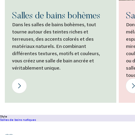
Salles de bains bohèmes
Sa
Dans les salles de bains bohèmes, tout
Donn
tourne autour des teintes riches et
mél
terreuses, des accents colorés et des
espa
matériaux naturels. En combinant
mire
différentes textures, motifs et couleurs,
coul
vous créez une salle de bain ancrée et
ou 
véritablement unique.
sall
touc
Style
Salles de bains rustiques