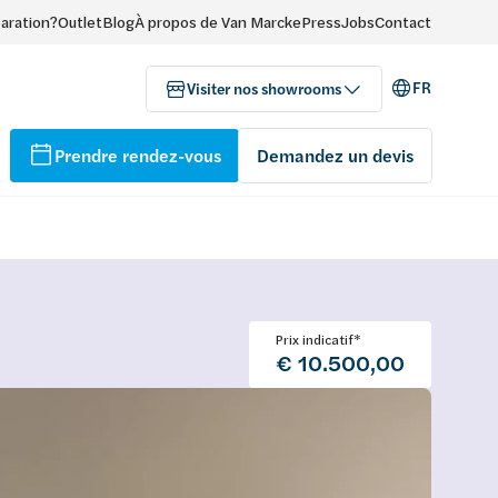
paration?
Outlet
Blog
À propos de Van Marcke
Press
Jobs
Contact
FR
Visiter nos showrooms
Prendre rendez-vous
Demandez un devis
Prix indicatif*
€ 10.500,00