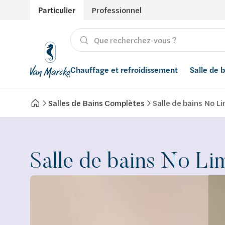
Particulier
Professionnel
Chauffage et refroidissement
Salle de 
Salles de Bains Complètes
Salle de bains No Li
Chauffage
Produits
Énergies renouvelables
Adoucisseurs d’eau
Refroidissement
Salle de bain avec prix indicatif
Ventilation
Filtres à eau
Salle de bains No Lim
Conseils
Récupération de l'eau de pluie
Inspiration
Smart Home
Styles