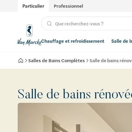
Particulier
Professionnel
Chauffage et refroidissement
Salle de 
Salles de Bains Complètes
Salle de bains réno
Chauffage
Produits
Énergies renouvelables
Adoucisseurs d’eau
Refroidissement
Salle de bain avec prix indicatif
Ventilation
Filtres à eau
Salle de bains rénov
Conseils
Récupération de l'eau de pluie
Inspiration
Smart Home
Styles