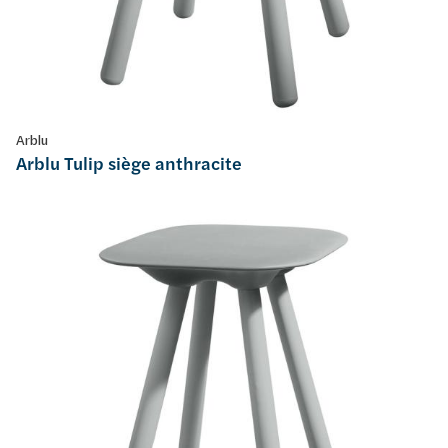
Arblu
Arblu Tulip siège anthracite