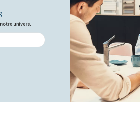
s
otre univers.