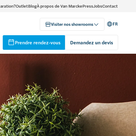
paration?
Outlet
Blog
À propos de Van Marcke
Press
Jobs
Contact
FR
Visiter nos showrooms
Prendre rendez-vous
Demandez un devis