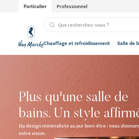
Particulier
Professionnel
Chauffage et refroidissement
Salle de 
Chauffage
Produits
Énergies renouvelables
Adoucisseurs d’eau
Refroidissement
Salle de bain avec prix indicatif
Ventilation
Filtres à eau
Plus qu'une salle de
Conseils
Récupération de l'eau de pluie
bains. Un style affirm
Inspiration
Smart Home
Du design minimaliste au pur bien-être : nous donnons
Styles
votre vision.