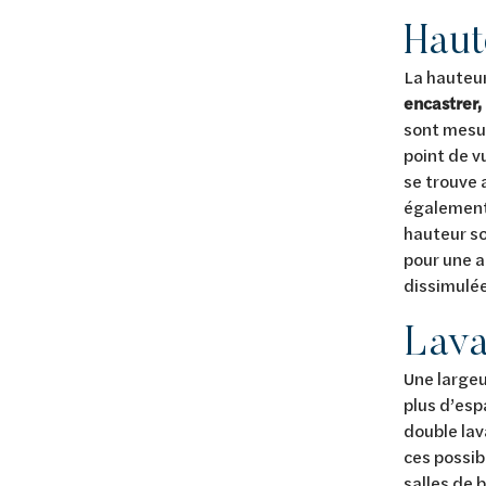
Haut
La hauteur
encastrer,
sont mesur
point de v
se trouve 
également 
hauteur so
pour une a
dissimulée
Lava
Une large
plus d’esp
double lav
ces possibi
salles de b