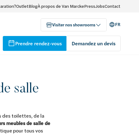
paration?
Outlet
Blog
À propos de Van Marcke
Press
Jobs
Contact
FR
Visiter nos showrooms
Prendre rendez-vous
Demandez un devis
e salle
 des toilettes, de la
urs meubles de salle de
tique pour tous vos