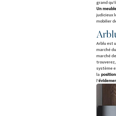
grand qu’il
Un meuble 
judicieux 
mobilier d
Arbl
Arblu est 
marché du 
marché des
trouverez,
système exc
la
positio
l’
évidemen