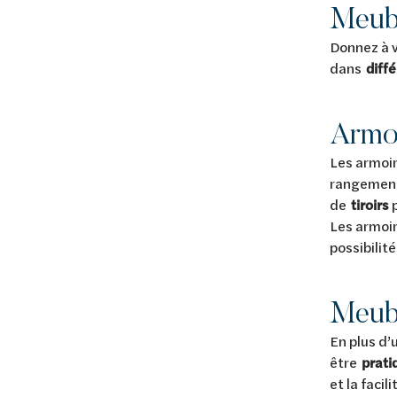
Meubl
Donnez à v
dans
diff
Armo
Les armoir
rangement
de
tiroirs
Les armoi
possibilit
Meubl
En plus d’
être
prat
et la faci