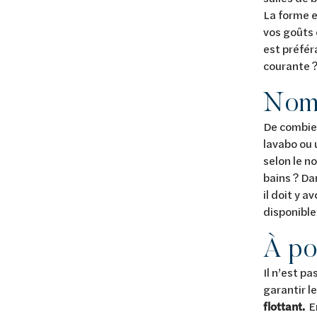
La forme e
vos goûts 
est préfér
courante ?
Nomb
De combie
lavabo ou 
selon le n
bains ? Da
il doit y a
disponible
À po
Il n’est p
garantir le
flottant.
En