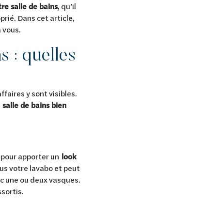
tre salle de bains
, qu’il
rié. Dans cet article,
à vous.
s : quelles
faires y sont visibles.
e
salle de bains bien
o pour apporter un
look
us votre lavabo et peut
ec une ou deux vasques.
sortis.