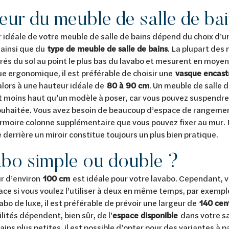
eur du meuble de salle de ba
 idéale de votre meuble de salle de bains dépend du choix d’
ainsi que du
type de meuble de salle de bains
. La plupart des
és du sol au point le plus bas du lavabo et mesurent en moy
ue ergonomique, il est préférable de choisir une
vasque encast
alors à une hauteur idéale de
80 à 90 cm
. Un meuble de salle d
moins haut qu’un modèle à poser, car vous pouvez suspendre 
uhaitée. Vous avez besoin de beaucoup d’espace de rangemen
rmoire colonne supplémentaire que vous pouvez fixer au mur. P
 derrière un miroir constitue toujours un plus bien pratique.
bo simple ou double ?
ur d’environ
100 cm
est idéale pour votre lavabo. Cependant, ve
ace si vous voulez l’utiliser à deux en même temps, par exemple.
abo de luxe, il est préférable de prévoir une largeur de
140 cen
lités dépendent, bien sûr, de l’
espace disponible
dans votre sal
ains plus petites, il est possible d’opter pour des variantes à p