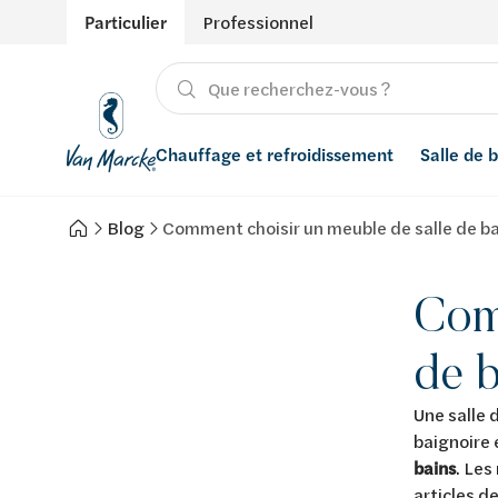
Particulier
Professionnel
Chauffage et refroidissement
Salle de 
Blog
Comment choisir un meuble de salle de ba
Chauffage
Produits
Énergies renouvelables
Adoucisseurs d’eau
Refroidissement
Salle de bain avec prix indicatif
Ventilation
Filtres à eau
Com
Conseils
Récupération de l'eau de pluie
de b
Inspiration
Smart Home
Une salle 
baignoire 
Styles
bains
. Les
articles d