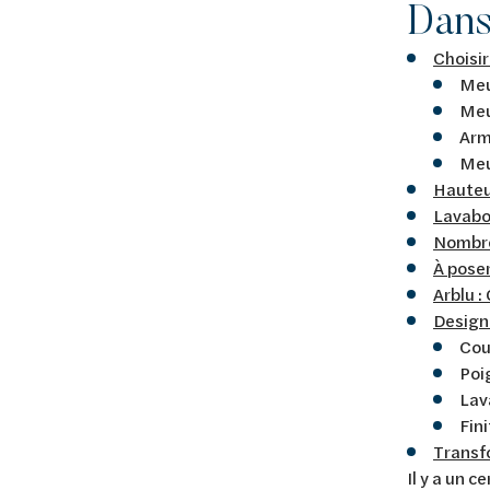
Dans 
Choisir
Meu
Meu
Arm
Meu
Hauteu
Lavabo
Nombre 
À pose
Arblu :
Design 
Cou
Poi
Lav
Fini
Transfo
Il y a un 