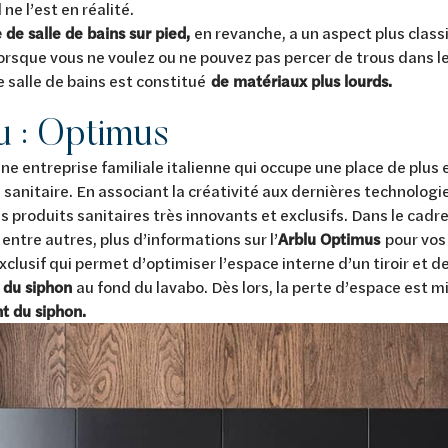
 ne l’est en réalité.
de salle de bains sur pied,
en revanche, a un aspect plus class
lorsque vous ne voulez ou ne pouvez pas percer de trous dans l
e salle de bains est constitué
de matériaux plus lourds.
u : Optimus
une entreprise familiale italienne qui occupe une place de plus 
sanitaire. En associant la créativité aux dernières technologies
 produits sanitaires très innovants et exclusifs. Dans le cadre
 entre autres, plus d’informations sur l’
Arblu Optimus
pour vos t
lusif qui permet d’optimiser l’espace interne d’un tiroir et de l
n du siphon
au fond du lavabo. Dès lors, la perte d’espace est m
t du siphon.