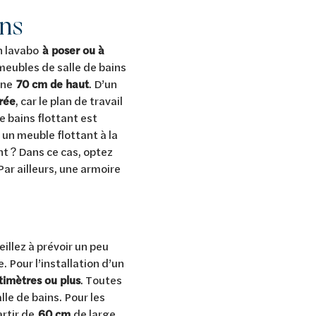
ins
un lavabo
à poser ou à
 meubles de salle de bains
enne
70 cm de haut
. D’un
rée
, car le plan de travail
e bains flottant est
un meuble flottant à la
t ? Dans ce cas, optez
ar ailleurs, une armoire
illez à prévoir un peu
 Pour l’installation d’un
timètres ou plus
. Toutes
le de bains. Pour les
artir de
60 cm
de large.