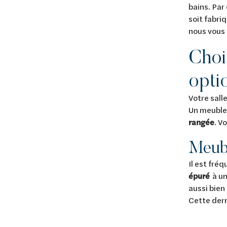
bains. Par
soit fabri
nous vous 
Chois
opti
Votre sall
Un meuble 
rangée
. V
Meubl
Il est fré
épuré
à un
aussi bien
Cette dern