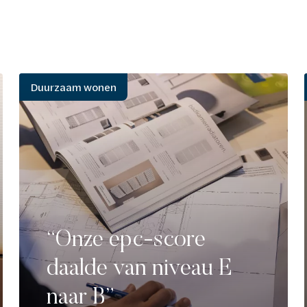
Duurzaam wonen
“Onze epc-score
daalde van niveau E
naar B”