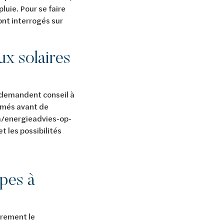
luie. Pour se faire
sont interrogés sur
x solaires
, demandent conseil à
ormés avant de
om/energieadvies-op-
t les possibilités
pes à
irement le