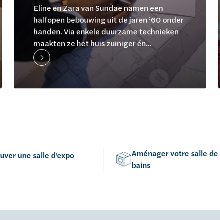
Eline en Zara van Sundae namen een
halfopen bebouwing uit de jaren ’60 onder
handen. Via enkele duurzame technieken
maakten ze het huis zuiniger én...
Aménager votre salle de
uver une salle d'expo
bains