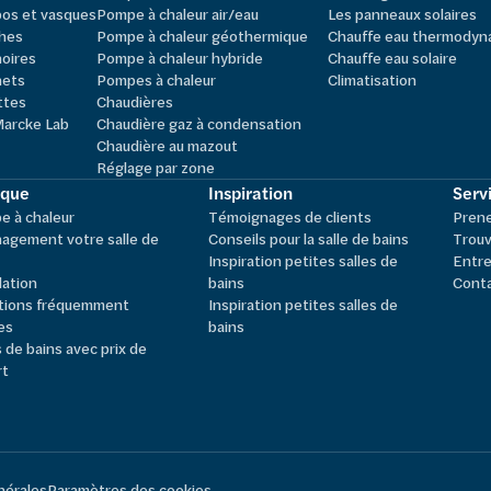
os et vasques
Pompe à chaleur air/eau
Les panneaux solaires
hes
Pompe à chaleur géothermique
Chauffe eau thermodyn
oires
Pompe à chaleur hybride
Chauffe eau solaire
nets
Pompes à chaleur
Climatisation
ttes
Chaudières
Marcke Lab
Chaudière gaz à condensation
Chaudière au mazout
Réglage par zone
ique
Inspiration
Servi
 à chaleur
Témoignages de clients
Pren
agement votre salle de
Conseils pour la salle de bains
Trouv
Inspiration petites salles de
Entre
lation
bains
Cont
tions fréquemment
Inspiration petites salles de
es
bains
s de bains avec prix de
rt
nérales
Paramètres des cookies