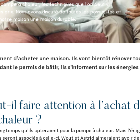
 pompe à chaleur, les techniques que l’on peut y
prix. Nous avons discuté de toutes les possibilités et
otre maison une maison durable.
nent d’acheter une maison. Ils vont bientôt rénover tou
ant le permis de bâtir, ils s’informent sur les énergies
t-il faire attention à l’achat 
haleur ?
ngtemps qu’ils opteraient pour la pompe à chaleur. Mais l’éni
 seront associés à celle-ci. Wout et Astrid aimeraient avoir d