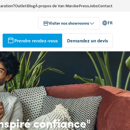
paration?
Outlet
Blog
À propos de Van Marcke
Press
Jobs
Contact
FR
Visiter nos showrooms
Prendre rendez-vous
Demandez un devis
inspiré confiance"