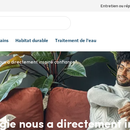
Entretien ou ré
bains
Habitat durable
Traitement de l’eau
ous a directement inspiré confiance"
rgie nous a directement 