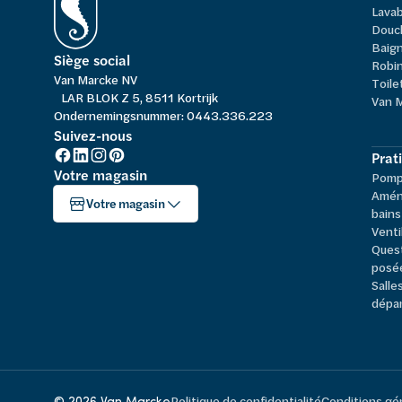
Lavab
Douc
Baign
Siège social
Robi
Van Marcke NV
Toile
LAR BLOK Z 5, 8511 Kortrijk
Van 
Ondernemingsnummer: 0443.336.223
Suivez-nous
Prat
Votre magasin
Pompe
Amén
Votre magasin
bains
Venti
Ques
posé
Salle
dépa
© 2026 Van Marcke
Politique de confidentialité
Conditions gé