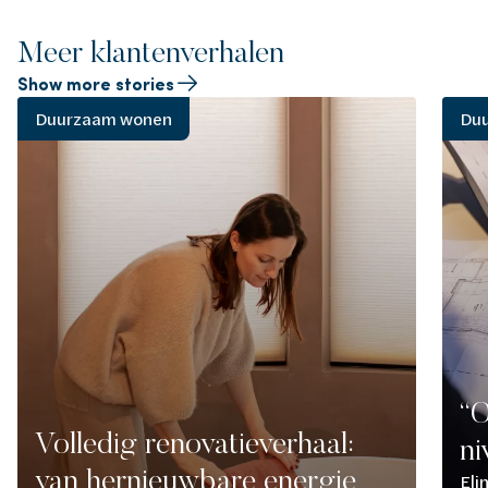
Meer klantenverhalen
Show more stories
Duurzaam wonen
Du
“O
Volledig renovatieverhaal:
ni
van hernieuwbare energie
Eli