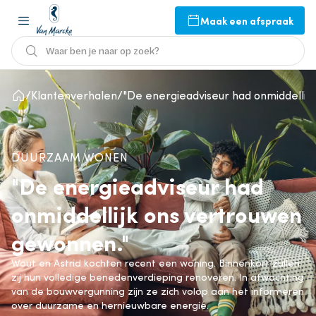
Maak een afspraak
Waar ben je naar op zoek?
Klantenverhalen
"De energieadviseur had onmiddellij
DUURZAAM WONEN
"De energieadviseur had
onmiddellijk ons vertrouwen
gewonnen."
Wout en Astrid kochten recent een woning. Binnenkort zullen
zij hun volledige benedenverdieping renoveren. In afwachting
van de bouwvergunning zijn ze zich volop aan het informeren
over duurzame en hernieuwbare energie.