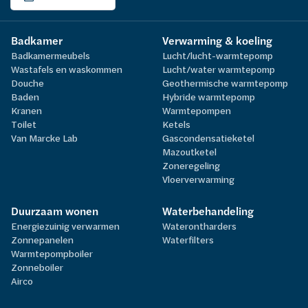
Badkamer
Verwarming & koeling
Badkamermeubels
Lucht/lucht-warmtepomp
Wastafels en waskommen
Lucht/water warmtepomp
Douche
Geothermische warmtepomp
Baden
Hybride warmtepomp
Kranen
Warmtepompen
Toilet
Ketels
Van Marcke Lab
Gascondensatieketel
Mazoutketel
Zoneregeling
Vloerverwarming
Duurzaam wonen
Waterbehandeling
Energiezuinig verwarmen
Waterontharders
Zonnepanelen
Waterfilters
Warmtepompboiler
Zonneboiler
Airco