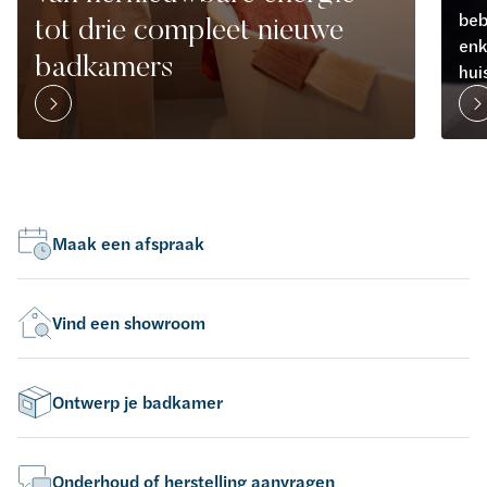
beb
tot drie compleet nieuwe
enk
badkamers
hui
Maak een afspraak
Vind een showroom
Ontwerp je badkamer
Onderhoud of herstelling aanvragen