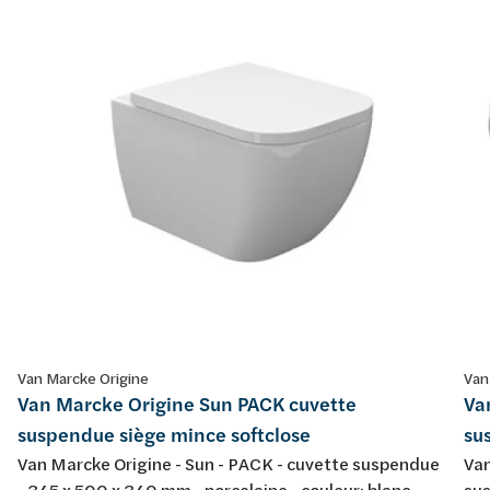
Van Marcke Origine
Van
Van Marcke Origine Sun PACK cuvette
Va
suspendue siège mince softclose
su
Van Marcke Origine - Sun - PACK - cuvette suspendue
Van
- 345 x 500 x 340 mm - porcelaine - couleur: blanc -
sus