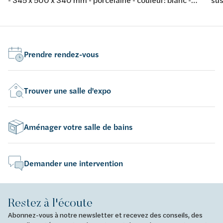
avec abattant fin softclose et take-off
por
tak
Prendre rendez-vous
Trouver une salle d'expo
Aménager votre salle de bains
Demander une intervention
Restez à l'écoute
Abonnez-vous à notre newsletter et recevez des conseils, des