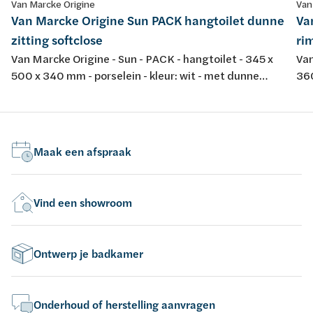
Van Marcke Origine
Van
Van Marcke Origine Sun PACK hangtoilet dunne
Va
zitting softclose
rim
Van Marcke Origine - Sun - PACK - hangtoilet - 345 x
Van
500 x 340 mm - porselein - kleur: wit - met dunne
360
softclose en take-off toiletzitting
spo
dur
Maak een afspraak
Vind een showroom
Ontwerp je badkamer
Onderhoud of herstelling aanvragen