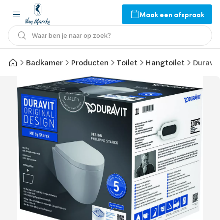
Maak een afspraak
Waar ben je naar op zoek?
Badkamer
Producten
Toilet
Hangtoilet
Duravit