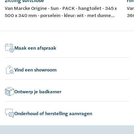
zitting softclose
rim
Van Marcke Origine - Sun - PACK - hangtoilet - 345 x
Van
500 x 340 mm - porselein - kleur: wit - met dunne
360
softclose en take-off toiletzitting
spo
dur
Maak een afspraak
Vind een showroom
Ontwerp je badkamer
Onderhoud of herstelling aanvragen