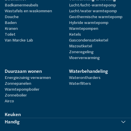
Badkamermeubels
Lucht/lucht-warmtepomp
Wastafels en waskommen
Lucht/water warmtepomp
Douche
Geothermische warmtepomp
Baden
Hybride warmtepomp
Kranen
Warmtepompen
Toilet
Ketels
Van Marcke Lab
Gascondensatieketel
Mazoutketel
Zoneregeling
Vloerverwarming
Duurzaam wonen
Waterbehandeling
Energiezuinig verwarmen
Waterontharders
Zonnepanelen
Waterfilters
Warmtepompboiler
Zonneboiler
Airco
Keuken
Handig