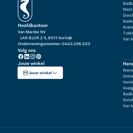
Badk
Wast
Douc
Bade
Hoofdkantoor
Kran
Van Marcke NV
Toile
LAR BLOK Z 5, 8511 Kortrijk
Van 
Ondernemingsnummer: 0443.336.223
Volg ons
Jouw winkel
Hand
Warm
Jouw winkel
Ontw
Venti
Veelg
Badk
Kete
Van 