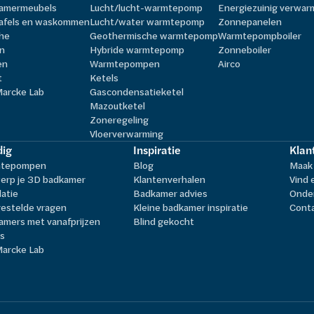
amermeubels
Lucht/lucht-warmtepomp
Energiezuinig verwa
afels en waskommen
Lucht/water warmtepomp
Zonnepanelen
he
Geothermische warmtepomp
Warmtepompboiler
n
Hybride warmtepomp
Zonneboiler
en
Warmtepompen
Airco
t
Ketels
Marcke Lab
Gascondensatieketel
Mazoutketel
Zoneregeling
Vloerverwarming
ig
Inspiratie
Klan
tepompen
Blog
Maak 
erp je 3D badkamer
Klantenverhalen
Vind 
latie
Badkamer advies
Onder
estelde vragen
Kleine badkamer inspiratie
Cont
amers met vanafprijzen
Blind gekocht
ls
Marcke Lab