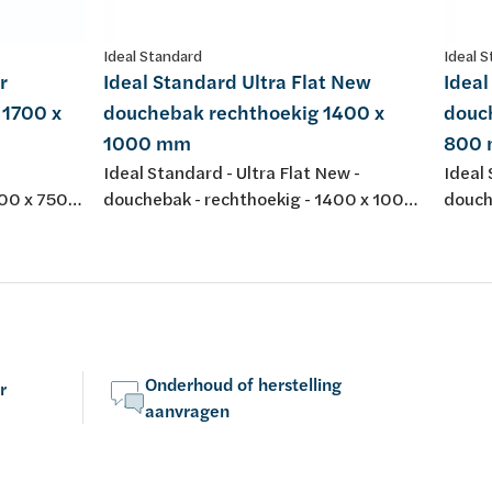
Ideal Standard
Ideal 
r
Ideal Standard Ultra Flat New
Ideal
 1700 x
douchebak rechthoekig 1400 x
douc
1000 mm
800
Ideal Standard - Ultra Flat New -
Ideal 
700 x 750
douchebak - rechthoekig - 1400 x 1000
douch
set
mm - acryl - wit - afvoer met
mm - a
afdekplaatje in chroom apart bij te
afdekp
bestellen (SKU 120560)
beste
Onderhoud of herstelling
r
aanvragen