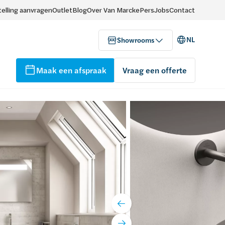
elling aanvragen
Outlet
Blog
Over Van Marcke
Pers
Jobs
Contact
NL
Showrooms
Maak een afspraak
Vraag een offerte