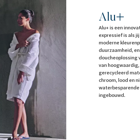
Alu+
Alu+ is een innova
expressief is als ji
moderne kleurenpa
duurzaamheid, en 
doucheoplossing v
van hoogwaardig, 
gerecycleerd mater
chroom, lood en ni
waterbesparende t
ingebouwd.