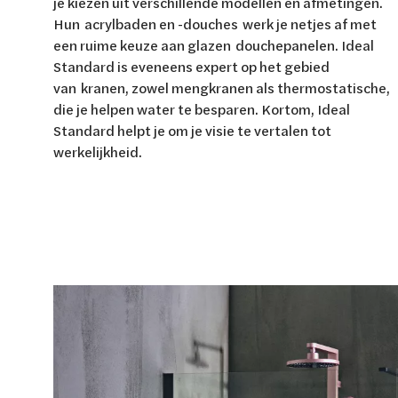
je kiezen uit verschillende modellen en afmetingen.
Van Marcke Lab
Hun acrylbaden en -douches werk je netjes af met
een ruime keuze aan glazen douchepanelen. Ideal
Standard is eveneens expert op het gebied
van kranen, zowel mengkranen als thermostatische,
die je helpen water te besparen. Kortom, Ideal
Standard helpt je om je visie te vertalen tot
Ontdek verwarming & koeling
Ontdek de badkamer
Ontdek duurzaam wonen
Ontdek waterbehandeling
Alles over verwarming & koeling
Alles voor de badkamer
Alles over duurzaam wonen
Alles over waterbehandeling
werkelijkheid.