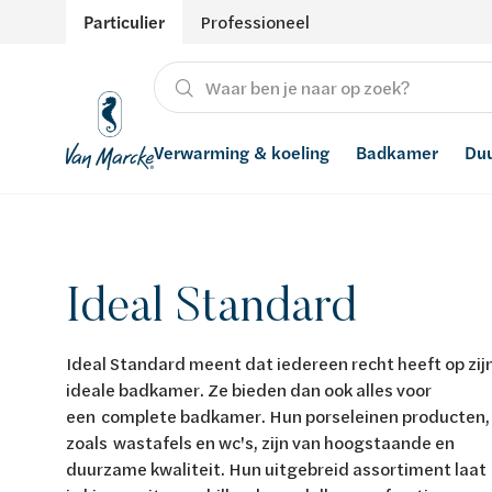
Particulier
Professioneel
Verwarming & koeling
Badkamer
Du
Verwarming
Producten
Hernieuwbare energie
Waterontharders
Ideal Standard
Koeling
Badkamers met richtprijs
Ventilatie
Waterfilters
Advies
Regenwaterrecuperatie
Ideal Standard meent dat iedereen recht heeft op zij
ideale badkamer. Ze bieden dan ook alles voor
Inspiratie
Smart Home
een complete badkamer. Hun porseleinen producten,
zoals wastafels en wc's, zijn van hoogstaande en
Stijlen
duurzame kwaliteit. Hun uitgebreid assortiment laat